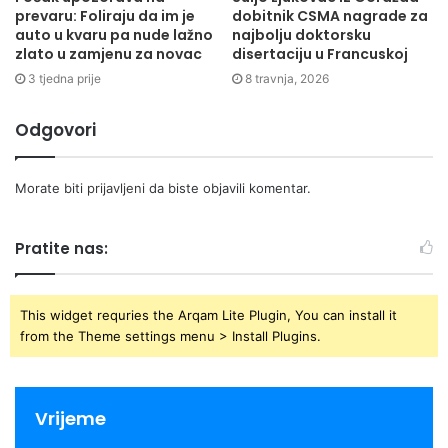
prevaru: Foliraju da im je
dobitnik CSMA nagrade za
auto u kvaru pa nude lažno
najbolju doktorsku
zlato u zamjenu za novac
disertaciju u Francuskoj
3 tjedna prije
8 travnja, 2026
Odgovori
Morate biti
prijavljeni
da biste objavili komentar.
Pratite nas:
This widget requries the Arqam Lite Plugin, You can install it
from the Theme settings menu > Install Plugins.
Vrijeme