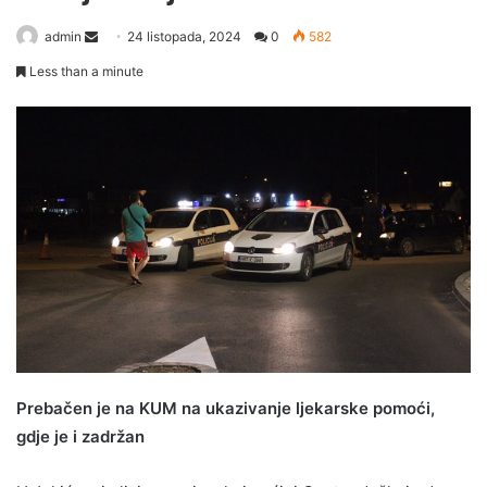
Send
admin
24 listopada, 2024
0
582
an
Less than a minute
email
Prebačen je na KUM na ukazivanje ljekarske pomoći,
gdje je i zadržan