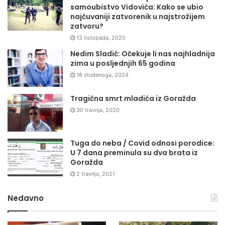
samoubistvo Vidovića: Kako se ubio
najčuvaniji zatvorenik u najstrožijem
zatvoru?
13 listopada, 2020
Nedim Sladić: Očekuje li nas najhladnija
zima u posljednjih 65 godina
18 studenoga, 2024
Tragična smrt mladića iz Goražda
30 travnja, 2020
Tuga do neba / Covid odnosi porodice:
U 7 dana preminula su dva brata iz
Goražda
2 travnja, 2021
Nedavno