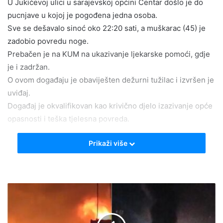
U Jukićevoj ulici u sarajevskoj općini Centar došlo je do
pucnjave u kojoj je pogođena jedna osoba.
Sve se dešavalo sinoć oko 22:20 sati, a muškarac (45) je
zadobio povredu noge.
Prebačen je na KUM na ukazivanje ljekarske pomoći, gdje
je i zadržan.
O ovom događaju je obaviješten dežurni tužilac i izvršen je
uviđaj.
Događaj je okvalifikovan kao krivično djelo izazivanje opće
opasnosti i teška tjelesna povreda.
Prikaži više