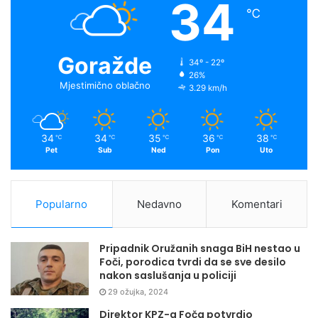
34
℃
Goražde
34º - 22º
26%
Mjestimično oblačno
3.29 km/h
34
34
35
36
38
℃
℃
℃
℃
℃
Pet
Sub
Ned
Pon
Uto
Popularno
Nedavno
Komentari
Pripadnik Oružanih snaga BiH nestao u
Foči, porodica tvrdi da se sve desilo
nakon saslušanja u policiji
29 ožujka, 2024
Direktor KPZ-a Foča potvrdio