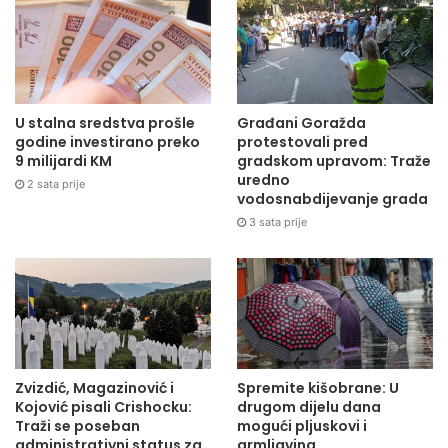
U stalna sredstva prošle
Građani Goražda
godine investirano preko
protestovali pred
9 milijardi KM
gradskom upravom: Traže
uredno
2 sata prije
vodosnabdijevanje grada
3 sata prije
Zvizdić, Magazinović i
Spremite kišobrane: U
Kojović pisali Crishocku:
drugom dijelu dana
Traži se poseban
mogući pljuskovi i
administrativni status za
grmljavina