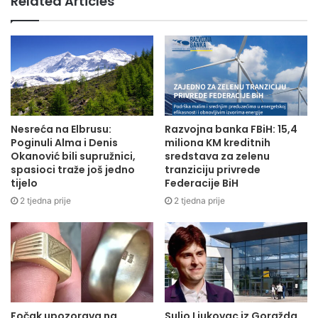
Related Articles
Nesreća na Elbrusu:
Razvojna banka FBiH: 15,4
Poginuli Alma i Denis
miliona KM kreditnih
Okanović bili supružnici,
sredstava za zelenu
spasioci traže još jedno
tranziciju privrede
tijelo
Federacije BiH
2 tjedna prije
2 tjedna prije
Fočak upozorava na
Suljo Ljukovac iz Goražda