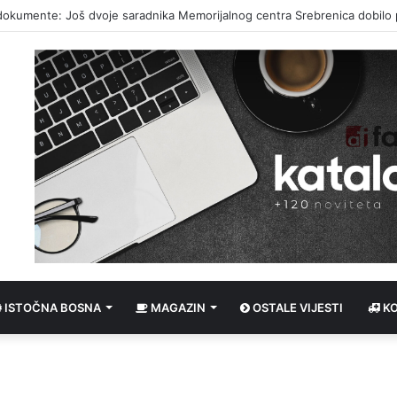
tupak protiv RTRS-a nakon što se pet udruženja žalilo na TV prilog
ISTOČNA BOSNA
MAGAZIN
OSTALE VIJESTI
K