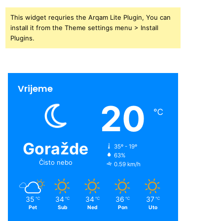
This widget requries the Arqam Lite Plugin, You can
install it from the Theme settings menu > Install
Plugins.
Vrijeme
20
℃
Goražde
35º - 19º
63%
Čisto nebo
0.59 km/h
35
34
34
36
37
℃
℃
℃
℃
℃
Pet
Sub
Ned
Pon
Uto