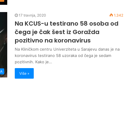
17 travnja, 2020
1.342
Na KCUS-u testirano 58 osoba od
čega je čak šest iz Goražda
pozitivno na koronavirus
Na Kliničkom centru Univerziteta u Sarajevu danas je na
koronavirus testirano 58 uzoraka od čega je sedam
pozitivnih. Kako je…
NA
Više »