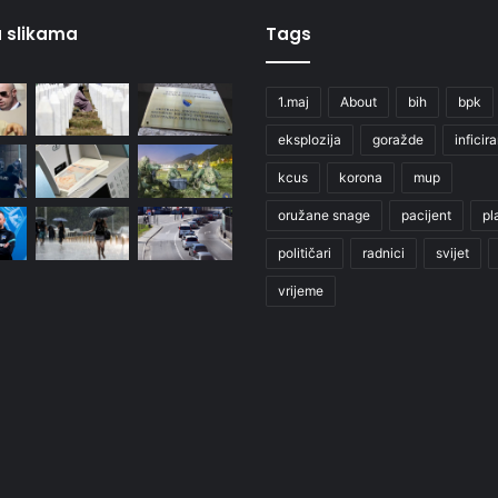
 u slikama
Tags
1.maj
About
bih
bpk
eksplozija
goražde
inficir
kcus
korona
mup
oružane snage
pacijent
pl
političari
radnici
svijet
vrijeme