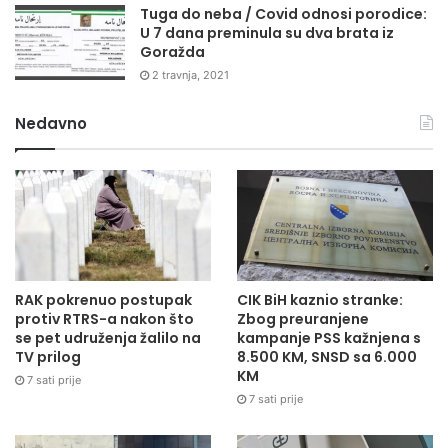
Tuga do neba / Covid odnosi porodice:
U 7 dana preminula su dva brata iz
Goražda
2 travnja, 2021
Nedavno
RAK pokrenuo postupak
CIK BiH kaznio stranke:
protiv RTRS-a nakon što
Zbog preuranjene
se pet udruženja žalilo na
kampanje PSS kažnjena s
TV prilog
8.500 KM, SNSD sa 6.000
KM
7 sati prije
7 sati prije