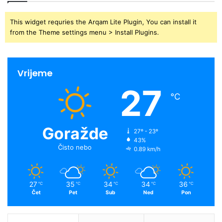
This widget requries the Arqam Lite Plugin, You can install it
from the Theme settings menu > Install Plugins.
Vrijeme
27
℃
Goražde
27º - 23º
43%
Čisto nebo
0.89 km/h
27
35
34
34
36
℃
℃
℃
℃
℃
Čet
Pet
Sub
Ned
Pon