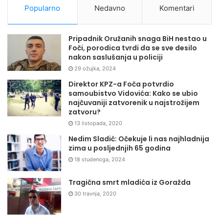
Popularno
Nedavno
Komentari
Pripadnik Oružanih snaga BiH nestao u
Foči, porodica tvrdi da se sve desilo
nakon saslušanja u policiji
29 ožujka, 2024
Direktor KPZ-a Foča potvrdio
samoubistvo Vidovića: Kako se ubio
najčuvaniji zatvorenik u najstrožijem
zatvoru?
13 listopada, 2020
Nedim Sladić: Očekuje li nas najhladnija
zima u posljednjih 65 godina
18 studenoga, 2024
Tragična smrt mladića iz Goražda
30 travnja, 2020