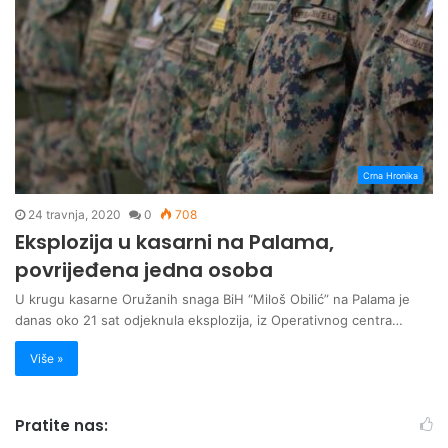
Crna Hronika
24 travnja, 2020
0
708
Eksplozija u kasarni na Palama,
povrijeđena jedna osoba
U krugu kasarne Oružanih snaga BiH “Miloš Obilić” na Palama je
danas oko 21 sat odjeknula eksplozija, iz Operativnog centra…
Više »
Pratite nas: