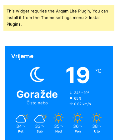
This widget requries the Arqam Lite Plugin, You can
install it from the Theme settings menu > Install
Plugins.
Vrijeme
19
℃
Goražde
34º - 19º
65%
Čisto nebo
0.82 km/h
34
33
35
36
38
℃
℃
℃
℃
℃
Pet
Sub
Ned
Pon
Uto