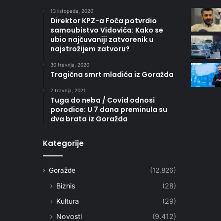
13 listopada, 2020
Direktor KPZ-a Foča potvrdio
samoubistvo Vidovića: Kako se
ubio najčuvaniji zatvorenik u
najstrožijem zatvoru?
30 travnja, 2020
Tragična smrt mladića iz Goražda
2 travnja, 2021
Tuga do neba / Covid odnosi
porodice: U 7 dana preminula su
dva brata iz Goražda
Kategorije
Goražde
(12.826)
Biznis
(28)
Kultura
(29)
Novosti
(9.412)