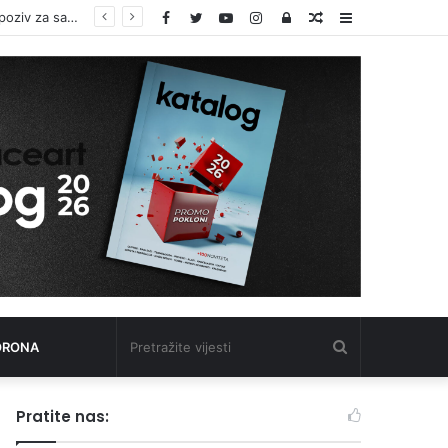
Facebook
Twitter
YouTube
Instagram
Log
Random
Sidebar
In
Article
Pretražite
ORONA
vijesti
Pratite nas: