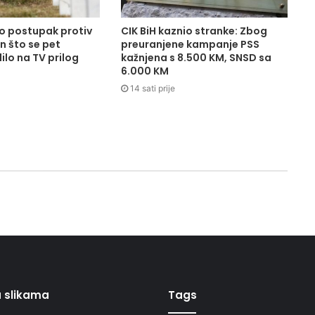
o postupak protiv
CIK BiH kaznio stranke: Zbog
 što se pet
preuranjene kampanje PSS
ilo na TV prilog
kažnjena s 8.500 KM, SNSD sa
6.000 KM
14 sati prije
 u slikama
Tags