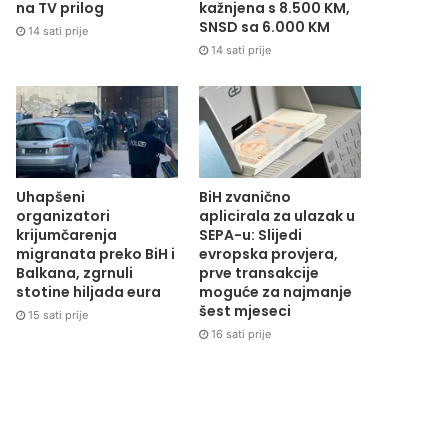
na TV prilog
kažnjena s 8.500 KM,
SNSD sa 6.000 KM
14 sati prije
14 sati prije
Uhapšeni
BiH zvanično
organizatori
aplicirala za ulazak u
krijumčarenja
SEPA-u: Slijedi
migranata preko BiH i
evropska provjera,
Balkana, zgrnuli
prve transakcije
stotine hiljada eura
moguće za najmanje
šest mjeseci
15 sati prije
16 sati prije