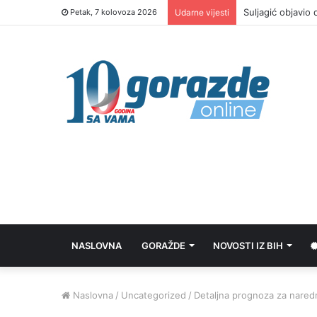
RAK pokrenuo pos
Petak, 7 kolovoza 2026
Udarne vijesti
NASLOVNA
GORAŽDE
NOVOSTI IZ BIH
Naslovna
/
Uncategorized
/
Detaljna prognoza za nared