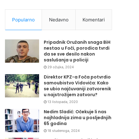
Popularno
Nedavno
Komentari
Pripadnik Oružanih snaga BiH
nestao u Foči, porodica tvrdi
da se sve desilo nakon
saslušanja u policiji
29 ožujka, 2024
Direktor KPZ-a Foča potvrdio
samoubistvo Vidovića: Kako
se ubio najčuvaniji zatvorenik
u najstrožijem zatvoru?
13 listopada, 2020
Nedim Sladić: Očekuje li nas
najhladnija zima u posljednjih
65 godina
18 studenoga, 2024