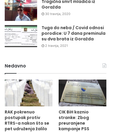
Tragična smrt mladića iz
Goražda
30 travnja, 2020
Tuga do neba / Covid odnosi
porodice: U 7 dana preminula
su dva brata iz Goražda
2 travnja, 2021
Nedavno
RAK pokrenuo
CIK BiH kaznio
postupak protiv
stranke: Zbog
RTRS-a nakon što se
preuranjene
pet udruženja žalilo
kampanje PSS