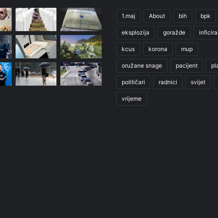
1.maj
About
bih
bpk
eksplozija
goražde
inficir
kcus
korona
mup
oružane snage
pacijent
pl
političari
radnici
svijet
vrijeme