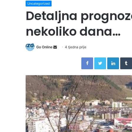
Uncategorized
Detaljna prognoz
nekoliko dana…
Send
Go Online
4 tjedna prije
an
Facebook
Twitter
Linked
email