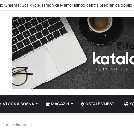
tupak protiv RTRS-a nakon što se pet udruženja žalilo na TV prilog
ISTOČNA BOSNA
MAGAZIN
OSTALE VIJESTI
K
nih nekoliko dana…