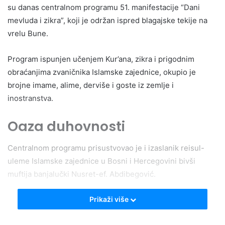
su danas centralnom programu 51. manifestacije “Dani
mevluda i zikra”, koji je održan ispred blagajske tekije na
vrelu Bune.
Program ispunjen učenjem Kur’ana, zikra i prigodnim
obraćanjima zvaničnika Islamske zajednice, okupio je
brojne imame, alime, derviše i goste iz zemlje i
inostranstva.
Oaza duhovnosti
Centralnom programu prisustvovao je i izaslanik reisul-
uleme Islamske zajednice u Bosni i Hercegovini bivši
muftija banjalučki Nusret-ef. Abdibegović.
Prikaži više
– Ovo lijepo mjesto je oaza naše bosanske duhovnosti. Ova
manifestacija otvara ne samo duše, nego i bosanski