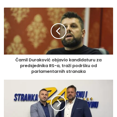
prostor, jer, vidio sam da ste došli iz različitih krajeva naše
domovine Bosne i Hercegovine, i ovaj mevlud bez vas ne
bi bio to što jeste. Zahvaljujući vama i vašoj brizi, ovaj
događaj i ova manifestacija na čelu sa šejhom, našim
muftijom Salem efedijom, spada u sami vrh ovakvih
događaja u našoj zemlji. Moja poruka je da bez duhovnosti
nema snage u čovjeku. Vi ste ovdje u ibadetu i obilazite
ove ljude, širite dobro jedni prema drugima – kazao je
efendija Abdibegović.
Ćamil Duraković objavio kandidaturu za
predsjednika RS-a, traži podršku od
Okupljanje vjernika na dovištu vrela Bune smatra se
parlamentarnih stranaka
jednom od najstarijih tradicija bosanskohercegovačkih
muslimana, a kroz decenije je izraslo u događaj koji, osim
vjerskog, ima i snažan kulturni i društveni značaj.
Tradicija i kontinuitet
U svom obraćanju, domaćin, mostarski muftija dr. Salem-ef.