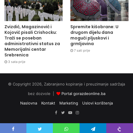
Zvizdić, Magazinović i
Spremite kišobrane: U
Kojović pisali Crishocku:
drugom dijelu dana
Traži se poseban
mogući pljuskovi i
administrativni status za
grmljavina
Memorijalni centar
7 sati prije
Srebrenica
3 sata prije
© Copyright 2026, Zabranjeno kopiranje i preuzimanje sadržaja
bez dozvole |
Portal gorazdeonline.ba
Naslovna
Kontakt
Marketing
Uslovi korištenja
Facebook
Twitter
YouTube
Instagram