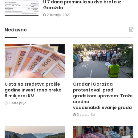
U 7 dana preminula su dva brata iz
Goražda
2 travnja, 2021
Nedavno
U stalna sredstva prošle
Građani Goražda
godine investirano preko
protestovali pred
9 milijardi KM
gradskom upravom: Traže
uredno
2 sata prije
vodosnabdijevanje grada
3 sata prije