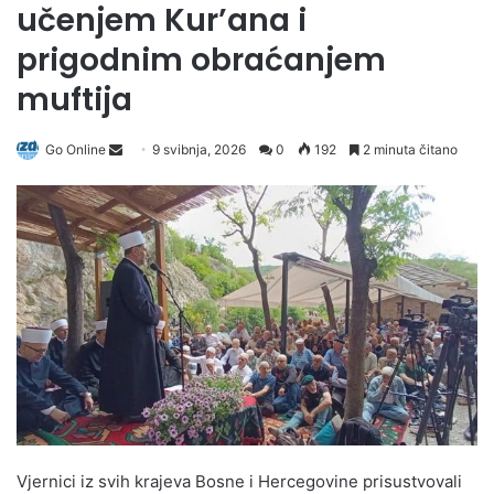
učenjem Kur’ana i
prigodnim obraćanjem
muftija
Send
Go Online
9 svibnja, 2026
0
192
2 minuta čitano
an
email
Vjernici iz svih krajeva Bosne i Hercegovine prisustvovali