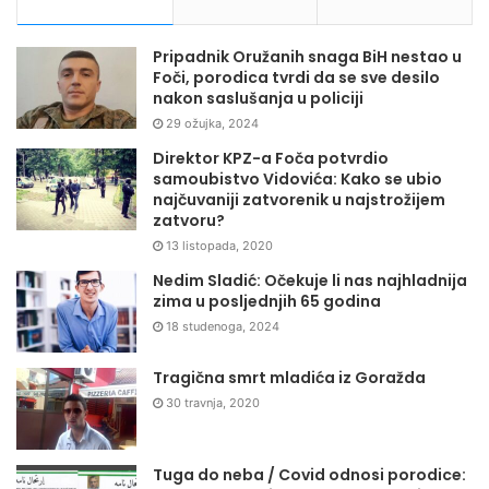
Pripadnik Oružanih snaga BiH nestao u
Foči, porodica tvrdi da se sve desilo
nakon saslušanja u policiji
29 ožujka, 2024
Direktor KPZ-a Foča potvrdio
samoubistvo Vidovića: Kako se ubio
najčuvaniji zatvorenik u najstrožijem
zatvoru?
13 listopada, 2020
Nedim Sladić: Očekuje li nas najhladnija
zima u posljednjih 65 godina
18 studenoga, 2024
Tragična smrt mladića iz Goražda
30 travnja, 2020
Tuga do neba / Covid odnosi porodice: