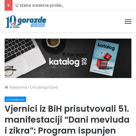
U stalna sredstva prošle godine investirano preko 9 milijardi KM
M
Naslovna
/
Uncategorized
Uncategorized
Vjernici iz BiH prisutvovali 51.
manifestaciji “Dani mevluda
i zikra”: Program ispunjen