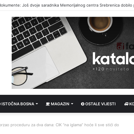
tupak protiv RTRS-a nakon što se pet udruženja žalilo na TV prilog
ISTOČNA BOSNA
MAGAZIN
OSTALE VIJESTI
K
brzao proceduru za dva dana: CIK “na iglama” hoće li sve stići do