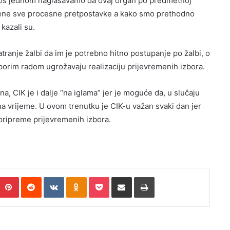
. Još jednom naglašavamo da ovaj organ po predmetnoj
njene sve procesne pretpostavke a kako smo prethodno
 kazali su.
tranje žalbi da im je potrebno hitno postupanje po žalbi, o
sporim radom ugrožavaju realizaciju prijevremenih izbora.
a, CIK je i dalje “na iglama” jer je moguće da, u slučaju
 na vrijeme. U ovom trenutku je CIK-u važan svaki dan jer
 pripreme prijevremenih izbora.
umblr
Pinterest
Reddit
VKontakte
Odnoklassniki
Pocket
Pošalji putem e.maila
Printaj