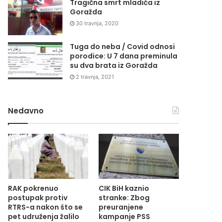
Tragična smrt mladića iz
Goražda
30 travnja, 2020
Tuga do neba / Covid odnosi
porodice: U 7 dana preminula
su dva brata iz Goražda
2 travnja, 2021
Nedavno
RAK pokrenuo
CIK BiH kaznio
postupak protiv
stranke: Zbog
RTRS-a nakon što se
preuranjene
pet udruženja žalilo
kampanje PSS