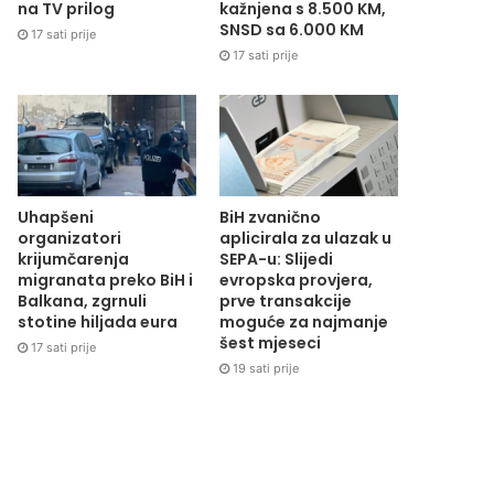
na TV prilog
kažnjena s 8.500 KM,
SNSD sa 6.000 KM
17 sati prije
17 sati prije
Uhapšeni
BiH zvanično
organizatori
aplicirala za ulazak u
krijumčarenja
SEPA-u: Slijedi
migranata preko BiH i
evropska provjera,
Balkana, zgrnuli
prve transakcije
stotine hiljada eura
moguće za najmanje
šest mjeseci
17 sati prije
19 sati prije