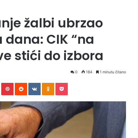
nje žalbi ubrzao
 dana: CIK “na
e stići do izbora
0
184
1 minutu čitano
In
Tumblr
Pinterest
Reddit
VKontakte
Odnoklassniki
Pocket