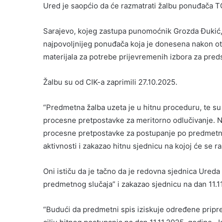
Ured je saopćio da će razmatrati žalbu ponuđača T
Sarajevo, kojeg zastupa punomoćnik Grozda Đukić, 
najpovoljnijeg ponuđača koja je donesena nakon o
materijala za potrebe prijevremenih izbora za pred
Žalbu su od CIK-a zaprimili 27.10.2025.
“Predmetna žalba uzeta je u hitnu proceduru, te su
procesne pretpostavke za meritorno odlučivanje. N
procesne pretpostavke za postupanje po predmetnoj
aktivnosti i zakazao hitnu sjednicu na kojoj će se r
Oni ističu da je tačno da je redovna sjednica Ureda 
predmetnog slučaja” i zakazao sjednicu na dan 11.11
“Budući da predmetni spis iziskuje određene pripre