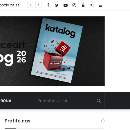
Facebook
Twitter
YouTube
Instagram
Log
Random
Sidebar
In
Article
Pretražite
ORONA
vijesti
Pratite nas: