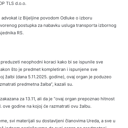
OP TLS d.o.o.
advokat iz Bijeljine povodom Odluke o izboru
tvorenog postupka za nabavku usluga transporta izbornog
sjednika RS.
 preduzeti neophodni koraci kako bi se ispunile sve
akon što je predmet kompletiran i ispunjene sve
 žalbi (dana 5.11.2025. godine), ovaj organ je poduzeo
azmatrati predmetna žalba”, kazali su.
zakazana za 13.11, ali da je “ovaj organ prepoznao hitnost
. ove godine na kojoj će razmatrati ovu žalbu.
me, svi materijali su dostavljeni članovima Ureda, a sve u