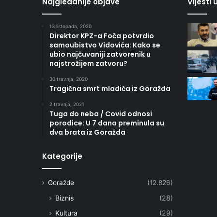
Najgledanije objave
Vijesti
13 listopada, 2020
Direktor KPZ-a Foča potvrdio
samoubistvo Vidovića: Kako se
ubio najčuvaniji zatvorenik u
najstrožijem zatvoru?
30 travnja, 2020
Tragična smrt mladića iz Goražda
2 travnja, 2021
Tuga do neba / Covid odnosi
porodice: U 7 dana preminula su
dva brata iz Goražda
Kategorije
Goražde
(12.826)
Biznis
(28)
Kultura
(29)