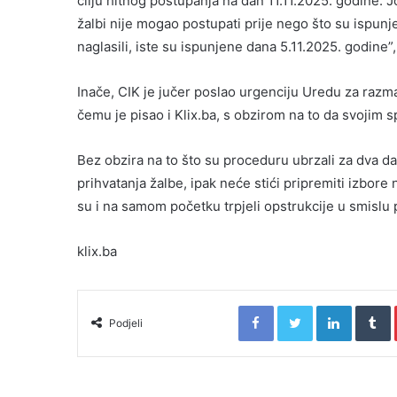
cilju hitnog postupanja na dan 11.11.2025. godine
žalbi nije mogao postupati prije nego što su ispu
naglasili, iste su ispunjene dana 5.11.2025. godine”,
Inače, CIK je jučer poslao urgenciju Uredu za razma
čemu je pisao i Klix.ba, s obzirom na to da svojim 
Bez obzira na to što su proceduru ubrzali za dva dan
prihvatanja žalbe, ipak neće stići pripremiti izbore
su i na samom početku trpjeli opstrukcije u smislu
klix.ba
Facebook
Twitter
LinkedIn
T
Podjeli