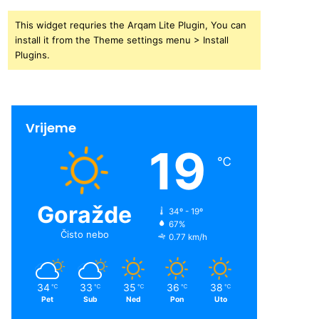
This widget requries the Arqam Lite Plugin, You can
install it from the Theme settings menu > Install
Plugins.
Vrijeme
19
℃
Goražde
34º - 19º
67%
Čisto nebo
0.77 km/h
34
33
35
36
38
℃
℃
℃
℃
℃
Pet
Sub
Ned
Pon
Uto