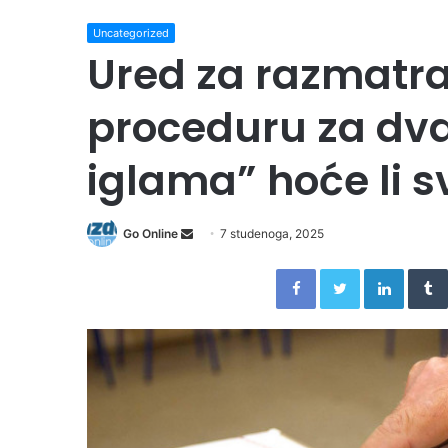
Uncategorized
Ured za razmatra
proceduru za dva
iglama” hoće li sv
Send
Go Online
7 studenoga, 2025
an
Facebook
Twitter
Linked
email