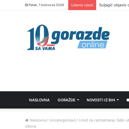
RAK pokrenuo pos
Petak, 7 kolovoza 2026
Udarne vijesti
NASLOVNA
GORAŽDE
NOVOSTI IZ BIH
Naslovna
/
Uncategorized
/
Ured za razmatranje žalbi u
izbora