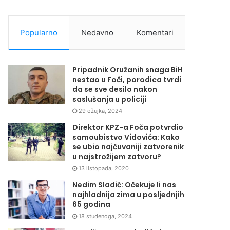
Popularno
Nedavno
Komentari
Pripadnik Oružanih snaga BiH
nestao u Foči, porodica tvrdi
da se sve desilo nakon
saslušanja u policiji
29 ožujka, 2024
Direktor KPZ-a Foča potvrdio
samoubistvo Vidovića: Kako
se ubio najčuvaniji zatvorenik
u najstrožijem zatvoru?
13 listopada, 2020
Nedim Sladić: Očekuje li nas
najhladnija zima u posljednjih
65 godina
18 studenoga, 2024