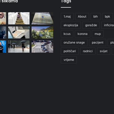
 u slikama
Tags
1.maj
About
bih
bpk
eksplozija
goražde
inficir
kcus
korona
mup
oružane snage
pacijent
pl
političari
radnici
svijet
vrijeme