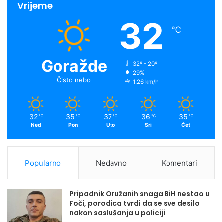
Vrijeme
32
℃
Goražde
32º - 20º
29%
Čisto nebo
1.26 km/h
32
35
37
36
35
℃
℃
℃
℃
℃
Ned
Pon
Uto
Sri
Čet
Popularno
Nedavno
Komentari
Pripadnik Oružanih snaga BiH nestao u
Foči, porodica tvrdi da se sve desilo
nakon saslušanja u policiji