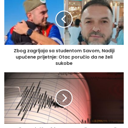
Radovi su aktuelni i na dionici autoceste A-1 Podlugovi-
Sarajevo sjever, kao i na magistralnim cestama: Vrtoče–
Bosanski Petrovac (područje Medenog Polja), Žepče–
Maglaj (lokacija Ozimica), Konjic-Jablanica, Bileća-Trebinje
(na lokalitetu Žudojevići), Zavidovići-Vozuća (u mjestu
Krivaja), Klašnice-Banja Luka, Jablanica-Blidinje (na dionici
Jablanica-Kosne Luke), Jablanica-Prozor (naselje Mirci),
Zbog zagrljaja sa studentom Savom, Nadiji
Semizovac-Olovo, Gacko-Foča (u Sastavcima), Mostar-
upućene prijetnje: Otac poručio da ne želi
Čitluk (na ulazu u Čitluk), Jajce-Crna Rijeka, kao i na ulazu
sukobe
u Neum.
Zbog odrona na regionalnom putu Vrbaška-Mrakovica u
mjestu Vučjak, saobraća se naizmjeničnim propuštanjem
vozila, jednom trakom.
Na graničnim prijelazima zadržavanja za putnička vozila
nisu duža od 30 minuta.