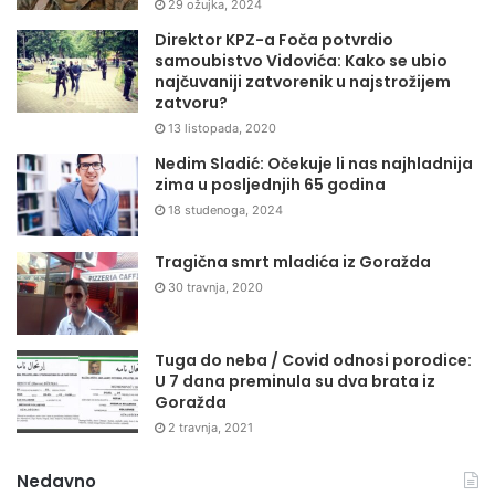
29 ožujka, 2024
Direktor KPZ-a Foča potvrdio
samoubistvo Vidovića: Kako se ubio
najčuvaniji zatvorenik u najstrožijem
zatvoru?
13 listopada, 2020
Nedim Sladić: Očekuje li nas najhladnija
zima u posljednjih 65 godina
18 studenoga, 2024
Tragična smrt mladića iz Goražda
30 travnja, 2020
Tuga do neba / Covid odnosi porodice:
U 7 dana preminula su dva brata iz
Goražda
2 travnja, 2021
Nedavno