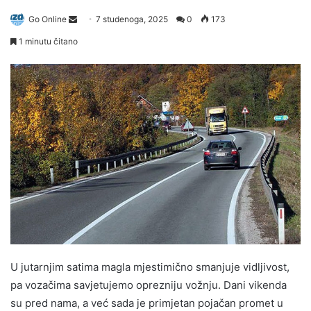
Send
Go Online
7 studenoga, 2025
0
173
an
1 minutu čitano
email
U jutarnjim satima magla mjestimično smanjuje vidljivost,
pa vozačima savjetujemo oprezniju vožnju. Dani vikenda
su pred nama, a već sada je primjetan pojačan promet u