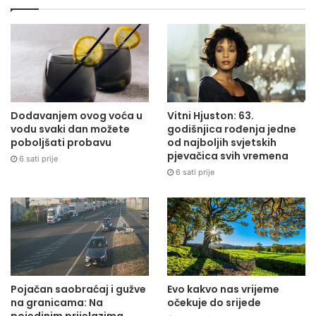
Dodavanjem ovog voća u
Vitni Hjuston: 63.
vodu svaki dan možete
godišnjica rođenja jedne
poboljšati probavu
od najboljih svjetskih
pjevačica svih vremena
6 sati prije
6 sati prije
Pojačan saobraćaj i gužve
Evo kakvo nas vrijeme
na granicama: Na
očekuje do srijede