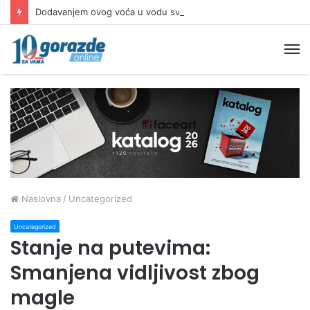
Dodavanjem ovog voća u vodu svaki dan možete poboljšati probavu
M
Naslovna
/
Uncategorized
Uncategorized
Stanje na putevima:
Smanjena vidljivost zbog
magle