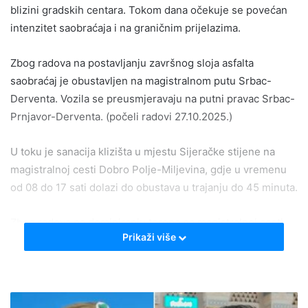
blizini gradskih centara. Tokom dana očekuje se povećan
intenzitet saobraćaja i na graničnim prijelazima.
Zbog radova na postavljanju završnog sloja asfalta
saobraćaj je obustavljen na magistralnom putu Srbac-
Derventa. Vozila se preusmjeravaju na putni pravac Srbac-
Prnjavor-Derventa. (počeli radovi 27.10.2025.)
U toku je sanacija klizišta u mjestu Sijeračke stijene na
magistralnoj cesti Dobro Polje-Miljevina, gdje u vremenu
od 08 do 17 sati dolazi do obustava u trajanju do 45 minuta.
Zbog radova na deminiranju terena na magistralnoj cesti
Prikaži više
Ustiprača-Goražde (na lokalitetu kamenoloma), svakog
radnog dana u vremenu od 09 do 15 sati dolazi do
polusatnih obustava saobraćaja.