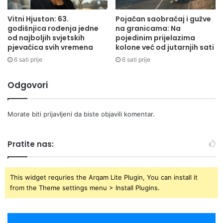
Vitni Hjuston: 63.
Pojačan saobraćaj i gužve
godišnjica rođenja jedne
na granicama: Na
od najboljih svjetskih
pojedinim prijelazima
pjevačica svih vremena
kolone već od jutarnjih sati
6 sati prije
6 sati prije
Odgovori
Morate biti
prijavljeni
da biste objavili komentar.
Pratite nas:
This widget requries the Arqam Lite Plugin, You can install it
from the Theme settings menu > Install Plugins.