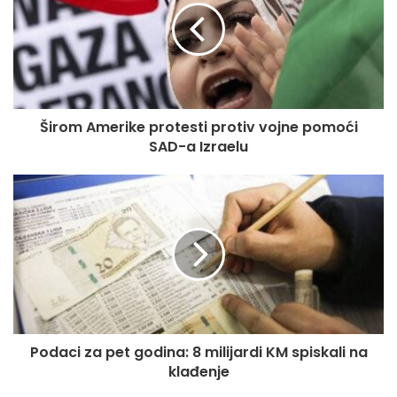
minuta, malo specifično. Ostavimo sve po strani. Hladne
glave i sa velikom motivacijom te energijom, na tragu onog
što smo igrali u Evropu, treba odigrati utakmicu”, rekao je u
najavi ovog meča trener Sarajeva Zoran Zekić.
Širom Amerike protesti protiv vojne pomoći
“Očekivanja su uvijek velika. Nadam se da ćemo odigrati
SAD-a Izraelu
dobru utakmicu. Sarajevo igra u dobroj formi, a i mi smo u
dobrom ritmu. No, nema nikakvog pravila, jedna je
utakmica, naboj, tako i sutra. Očekujem trkački dobru i
agresivnu utakmicu i da pokušamo napraviti pozitivan
rezultat. Znam da neće biti lako. Kolega Zekić je to dosta
dobro posložio. Možemo biti zadovoljni i sa Željom. Da je
moglo biti bolje, moglo je, ali idemo probati odigrati jednu
mušku i čvrstu utakmicu”, kazao je Denis Ćorić, trener
Željezničara.
Podaci za pet godina: 8 milijardi KM spiskali na
klađenje
Utakmicu će suditi Admir Musić iz Sarajeva, uz asistenciju