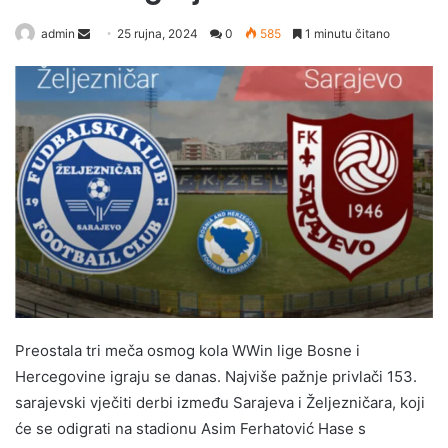
Send
admin
25 rujna, 2024
0
585
1 minutu čitano
an
email
Preostala tri meča osmog kola WWin lige Bosne i
Hercegovine igraju se danas. Najviše pažnje privlači 153.
sarajevski vječiti derbi između Sarajeva i Željezničara, koji
će se odigrati na stadionu Asim Ferhatović Hase s