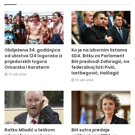
Obilježena 34. godišnjica
Ko je na izbornim listama
od ubistva 124 logoraša iz
SDA: Bitku za Parlament
prijedorskih logora
BiH predvodi Zahiragić, na
Omarska i Karaterm
federalnoj listi Pivić,
Izetbegović, Halilagić
13 sati prije
13 sati prije
Ratko Mladić u teškom
BiH sutra predaje