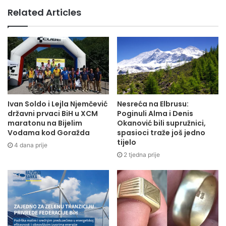
Amira Kadića i Emira Zahiragića, također iz Sarajeva.
Related Articles
Kontrolor suđenja bit će Emir Alečković, dok će se pravda
dijeliti na najvećem bh. stadionu, gdje se očekuje napeta
atmosfera i odličan fudbal.
https://widgets.sofascore.com/embed/tournament/2557/se
ason/63463/standings/Premijer%20Liga?
widgetTitle=Premijer%20Liga&showCompetitionLogo=true
Ivan Soldo i Lejla Njemčević
Nesreća na Elbrusu:
državni prvaci BiH u XCM
Poginuli Alma i Denis
maratonu na Bijelim
Okanović bili supružnici,
Vodama kod Goražda
spasioci traže još jedno
tijelo
4 dana prije
2 tjedna prije