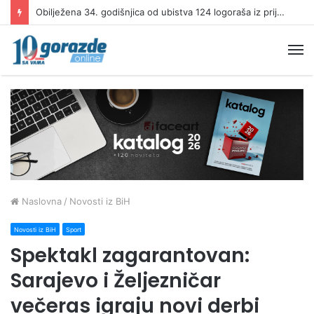
Obilježena 34. godišnjica od ubistva 124 logoraša iz prijedorskih logora Omarska i Karaterm
M
Naslovna
/
Novosti iz BiH
Novosti iz BiH
Sport
Spektakl zagarantovan:
Sarajevo i Željezničar
večeras igraju novi derbi