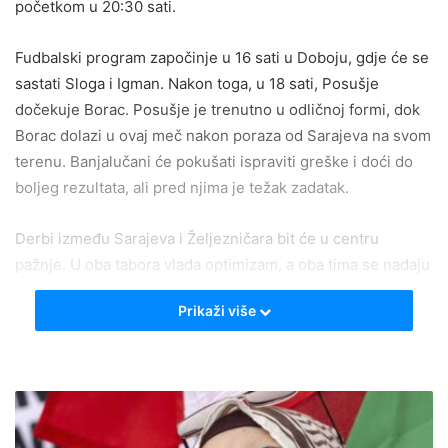
početkom u 20:30 sati.
Fudbalski program započinje u 16 sati u Doboju, gdje će se
sastati Sloga i Igman. Nakon toga, u 18 sati, Posušje
dočekuje Borac. Posušje je trenutno u odličnoj formi, dok
Borac dolazi u ovaj meč nakon poraza od Sarajeva na svom
terenu. Banjalučani će pokušati ispraviti greške i doći do
boljeg rezultata, ali pred njima je težak zadatak.
Derbi između Sarajeva i Željezničara bit će u centru
pažnje. U oba tabora vlada optimizam, a oba tima se nadaju
povoljnom rezultatu u ovom velikom okršaju.
Prikaži više
“Meni je ovo drugi derbi. Prvi sam proveo kao igrač. Sa te
strane imam iskustva. Sjećam se tog derbija. Nisam ulazio
u igru, ali znam da je i onda Željo bio na prvoj poziciji, a mi
smo ih razbili. Derbi je uvijek derbi, sa drugačijim
impresijama. Ne čitam medije niti to ko je favorit. To je 90