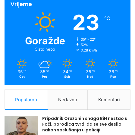
Vrijeme
23
℃
Goražde
35º - 22º
52%
Čisto nebo
0.28 km/h
35
35
34
35
36
℃
℃
℃
℃
℃
Čet
Pet
Sub
Ned
Pon
Popularno
Nedavno
Komentari
Pripadnik Oružanih snaga BiH nestao u
Foči, porodica tvrdi da se sve desilo
nakon saslušanja u policiji