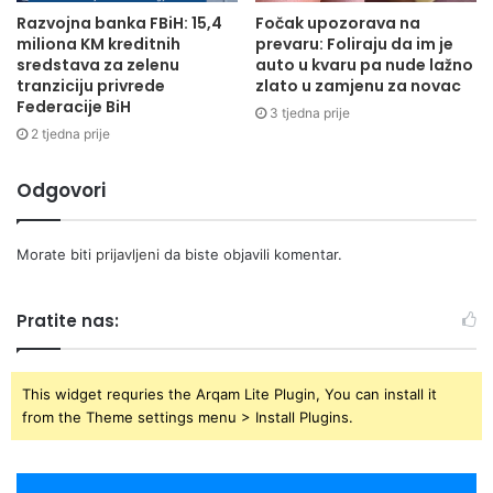
Razvojna banka FBiH: 15,4
Fočak upozorava na
miliona KM kreditnih
prevaru: Foliraju da im je
sredstava za zelenu
auto u kvaru pa nude lažno
tranziciju privrede
zlato u zamjenu za novac
Federacije BiH
3 tjedna prije
2 tjedna prije
Odgovori
Morate biti
prijavljeni
da biste objavili komentar.
Pratite nas:
This widget requries the Arqam Lite Plugin, You can install it
from the Theme settings menu > Install Plugins.