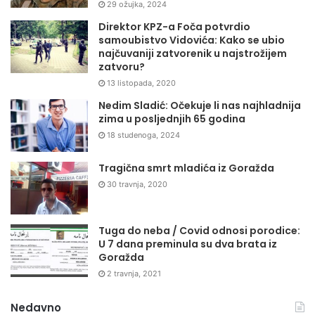
29 ožujka, 2024
Direktor KPZ-a Foča potvrdio
samoubistvo Vidovića: Kako se ubio
najčuvaniji zatvorenik u najstrožijem
zatvoru?
13 listopada, 2020
Nedim Sladić: Očekuje li nas najhladnija
zima u posljednjih 65 godina
18 studenoga, 2024
Tragična smrt mladića iz Goražda
30 travnja, 2020
Tuga do neba / Covid odnosi porodice:
U 7 dana preminula su dva brata iz
Goražda
2 travnja, 2021
Nedavno