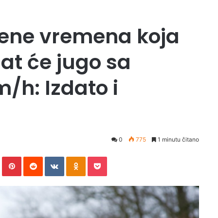
mjene vremena koja
hat će jugo sa
/h: Izdato i
0
775
1 minutu čitano
In
Tumblr
Pinterest
Reddit
VKontakte
Odnoklassniki
Pocket