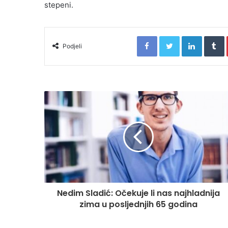
stepeni.
Facebook
Twitter
LinkedIn
T
Podjeli
Nedim Sladić: Očekuje li nas najhladnija
zima u posljednjih 65 godina