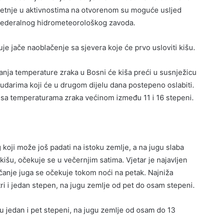
smetnje u aktivnostima na otvorenom su moguće usljed
u Federalnog hidrometeorološkog zavoda.
je jače naoblačenje sa sjevera koje će prvo usloviti kišu.
nja temperature zraka u Bosni će kiša preći u susnježicu
m udarima koji će u drugom dijelu dana postepeno oslabiti.
ga sa temperaturama zraka većinom između 11 i 16 stepeni.
 koji može još padati na istoku zemlje, a na jugu slaba
 kišu, očekuje se u večernjim satima. Vjetar je najavljen
ačanje juga se očekuje tokom noći na petak. Najniža
i i jedan stepen, na jugu zemlje od pet do osam stepeni.
jedan i pet stepeni, na jugu zemlje od osam do 13