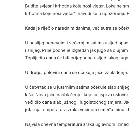
Budite svjesni krhotina koje nosi vjetar. Lokalne 
krhotina koje nosi vjetar”, navodi se u upozorenj
Kada je riječ o narednim danima, već sutra se očeku
U poslijepodnevnim i večernjim satima usljed opada
i snijeg. Prije podne je izgledan jak jugo sa olujni
Topliji dio dana će biti prijepodne usljed jakog ju
U drugoj polovini dana se očekuje jače zahlađenje.
U četvrtak se u jutarnjim satima očekuje slab snijeg
kiša. Novo jače naoblačenje, koje će isprva usloviti
veći dio dana slab južnog i jugoistočnog smjera. J
jutarnja temperatura zraka većinom između minus tr
Najviša dnevna temperatura zraka uglavnom između 