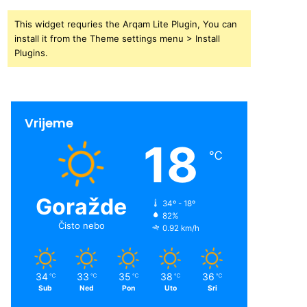
This widget requries the Arqam Lite Plugin, You can
install it from the Theme settings menu > Install
Plugins.
Vrijeme
18
℃
Goražde
34º - 18º
82%
Čisto nebo
0.92 km/h
34
33
35
38
36
℃
℃
℃
℃
℃
Sub
Ned
Pon
Uto
Sri