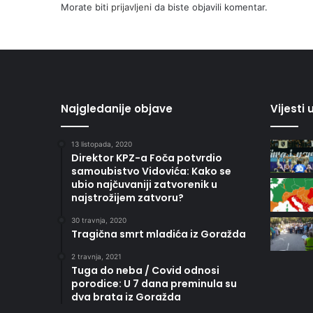
Morate biti
prijavljeni
da biste objavili komentar.
Najgledanije objave
Vijesti
13 listopada, 2020
Direktor KPZ-a Foča potvrdio
samoubistvo Vidovića: Kako se
ubio najčuvaniji zatvorenik u
najstrožijem zatvoru?
30 travnja, 2020
Tragična smrt mladića iz Goražda
2 travnja, 2021
Tuga do neba / Covid odnosi
porodice: U 7 dana preminula su
dva brata iz Goražda