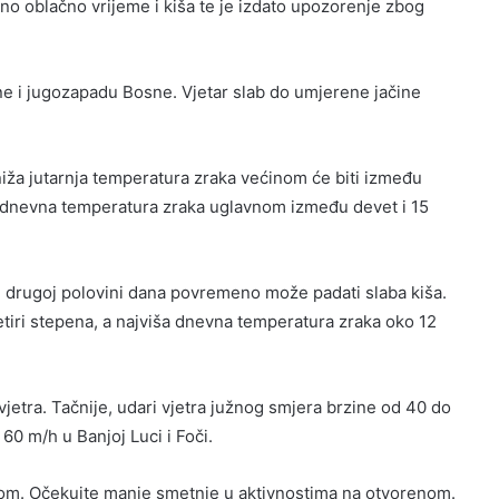
no oblačno vrijeme i kiša te je izdato upozorenje zbog
e i jugozapadu Bosne. Vjetar slab do umjerene jačine
niža jutarnja temperatura zraka većinom će biti između
ša dnevna temperatura zraka uglavnom između devet i 15
 drugoj polovini dana povremeno može padati slaba kiša.
etiri stepena, a najviša dnevna temperatura zraka oko 12
vjetra. Tačnije, udari vjetra južnog smjera brzine od 40 do
 60 m/h u Banjoj Luci i Foči.
m. Očekujte manje smetnje u aktivnostima na otvorenom.