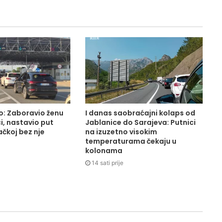
o: Zaboravio ženu
I danas saobraćajni kolaps od
i, nastavio put
Jablanice do Sarajeva: Putnici
čkoj bez nje
na izuzetno visokim
temperaturama čekaju u
kolonama
14 sati prije