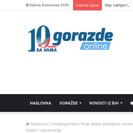
Nije namjerno:
Subota, 8 kolovoza 2026
Udarne vijesti
NASLOVNA
GORAŽDE
NOVOSTI IZ BIH
Naslovna
/
Uncategorized
/
Prije velike promjene vreme
Izdato i upozorenje