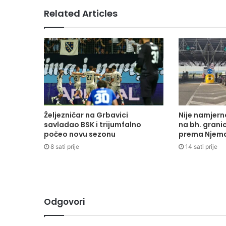
Related Articles
Željezničar na Grbavici
Nije namjern
savladao BSK i trijumfalno
na bh. granic
počeo novu sezonu
prema Njema
8 sati prije
14 sati prije
Odgovori