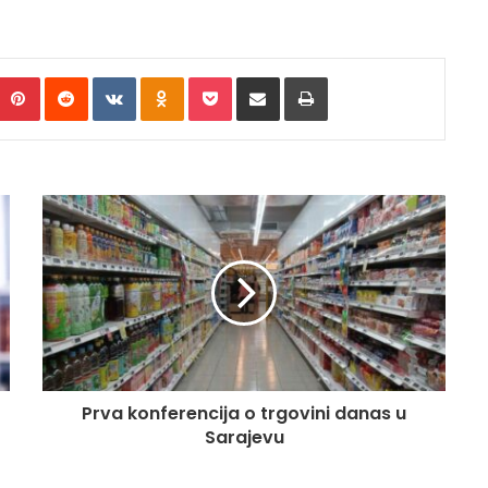
umblr
Pinterest
Reddit
VKontakte
Odnoklassniki
Pocket
Pošalji putem e.maila
Printaj
Prva konferencija o trgovini danas u
Sarajevu