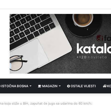
 Zaboravio ženu na bh. granici, nastavio put prema Njemačkoj bez nje
ISTOČNA BOSNA
MAGAZIN
OSTALE VIJESTI
K
na koja stiže u BiH, zapuhat će jugo sa udarima do 60 km/h: