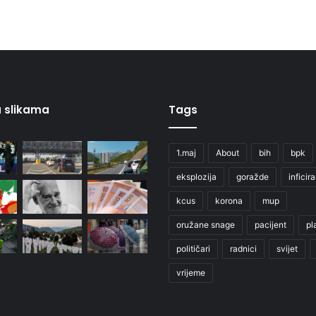
 u slikama
Tags
1.maj
About
bih
bpk
eksplozija
goražde
inficir
kcus
korona
mup
oružane snage
pacijent
pl
političari
radnici
svijet
vrijeme