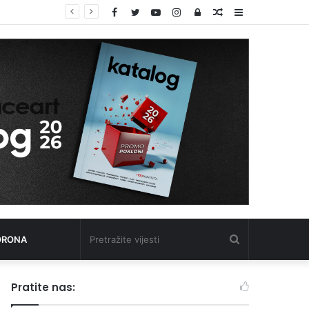
Facebook
Twitter
YouTube
Instagram
Log
Random
Sidebar
In
Article
Pretražite
ORONA
vijesti
Pratite nas: