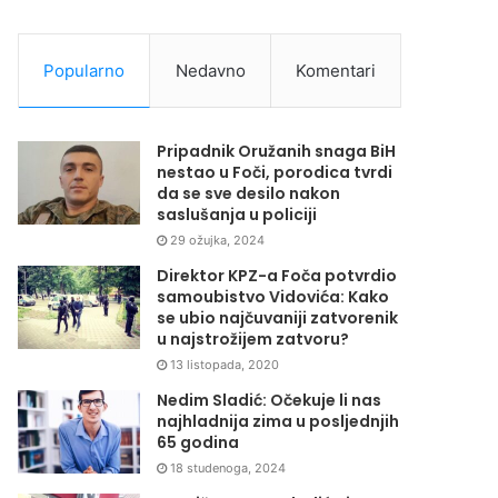
Popularno
Nedavno
Komentari
Pripadnik Oružanih snaga BiH
nestao u Foči, porodica tvrdi
da se sve desilo nakon
saslušanja u policiji
29 ožujka, 2024
Direktor KPZ-a Foča potvrdio
samoubistvo Vidovića: Kako
se ubio najčuvaniji zatvorenik
u najstrožijem zatvoru?
13 listopada, 2020
Nedim Sladić: Očekuje li nas
najhladnija zima u posljednjih
65 godina
18 studenoga, 2024