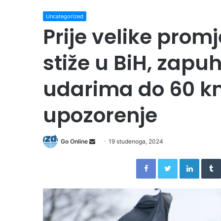
Uncategorized
Prije velike pro
stiže u BiH, zapu
udarima do 60 km
upozorenje
Send
Go Online
19 studenoga, 2024
an
Facebook
Twitter
Linked
email