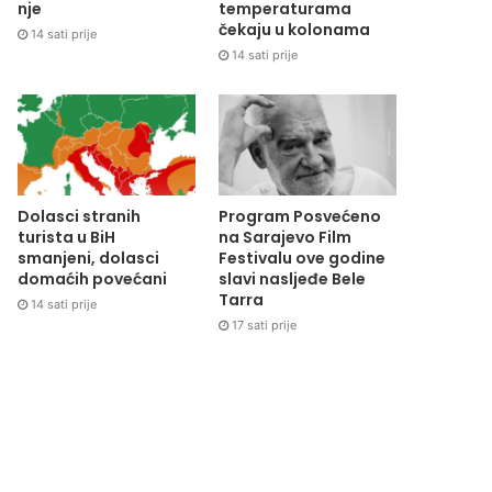
nje
temperaturama
čekaju u kolonama
14 sati prije
14 sati prije
Dolasci stranih
Program Posvećeno
turista u BiH
na Sarajevo Film
smanjeni, dolasci
Festivalu ove godine
domaćih povećani
slavi nasljeđe Bele
Tarra
14 sati prije
17 sati prije