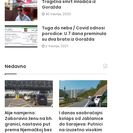
Tragična smrt mladića iz
Goražda
30 travnja, 2020
Tuga do neba / Covid odnosi
porodice: U 7 dana preminula
su dva brata iz Goražda
2 travnja, 2021
Nedavno
Nije namjerno:
I danas saobraćajni
Zaboravio ženu na bh.
kolaps od Jablanice
granici, nastavio put
do Sarajeva: Putnici
prema Njemačkoj bez
na izuzetno visokim