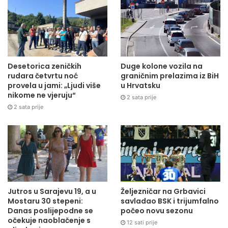
Desetorica zeničkih
Duge kolone vozila na
rudara četvrtu noć
graničnim prelazima iz BiH
provela u jami: „Ljudi više
u Hrvatsku
nikome ne vjeruju“
2 sata prije
2 sata prije
Jutros u Sarajevu 19, a u
Željezničar na Grbavici
Mostaru 30 stepeni:
savladao BSK i trijumfalno
Danas poslijepodne se
počeo novu sezonu
očekuje naoblačenje s
12 sati prije