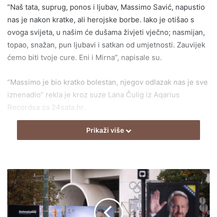
“Naš tata, suprug, ponos i ljubav, Massimo Savić, napustio
nas je nakon kratke, ali herojske borbe. Iako je otišao s
ovoga svijeta, u našim će dušama živjeti vječno; nasmijan,
topao, snažan, pun ljubavi i satkan od umjetnosti. Zauvijek
ćemo biti tvoje cure. Eni i Mirna”, napisale su.
“Massimo je bio kratko bolestan, njegov odlazak nas je sve
iznenadio” rekla je kroz suze Lana Čulig iz Aqarius
Recordsa za 24sata.hr.
Prikaži više
On je muzičku karijeru započeo 1983. godine u grupi
Dorian Gray. Njihov najpoznatiji album je “Sjaj u tami”.
Grupa se raspala tri godine kasnije zbog finansijskih
problema te on započinje solo karijeru.