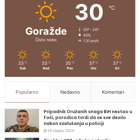
30
℃
Goražde
33º - 24º
40%
Čisto nebo
1.31 km/h
33
33
35
37
37
℃
℃
℃
℃
℃
Sub
Ned
Pon
Uto
Sri
Popularno
Nedavno
Komentari
Pripadnik Oružanih snaga BiH nestao u
Foči, porodica tvrdi da se sve desilo
nakon saslušanja u policiji
29 ožujka, 2024