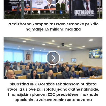
Predizborna kampanja: Osam stranaka prikrilo
najmanje 1,5 miliona maraka
Objavio je albume “Stranac u noći”, “Riječi čarobne”,
“Muzika za tebe”, “Vještina I”, “Vještina II”… Zahvaljujući
njegovim specifičnim glasovnim sposobnostima, mnogi su
ga smatrali jednim od najboljih muzičara na Balkanu.
Skupština BPK Goražde rebalansom budžeta
stvorila uslove za isplatu jednokratne naknade,
finansijskim planom ZZO predviđene i naknade
uposlenim u zdravstvenim ustanovama