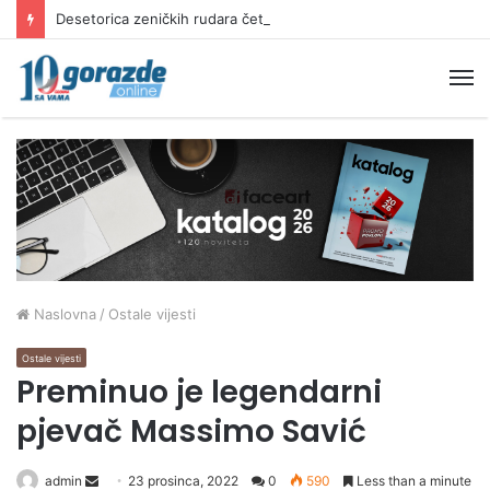
Desetorica zeničkih rudara četvrtu noć provela u jami: „Ljudi više nikome ne vjeruju“
M
Naslovna
/
Ostale vijesti
Ostale vijesti
Preminuo je legendarni
pjevač Massimo Savić
Send
admin
23 prosinca, 2022
0
590
Less than a minute