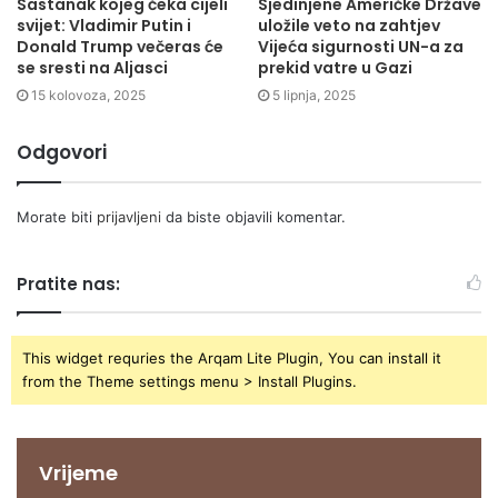
Sastanak kojeg čeka cijeli
Sjedinjene Američke Države
svijet: Vladimir Putin i
uložile veto na zahtjev
Donald Trump večeras će
Vijeća sigurnosti UN-a za
se sresti na Aljasci
prekid vatre u Gazi
15 kolovoza, 2025
5 lipnja, 2025
Odgovori
Morate biti
prijavljeni
da biste objavili komentar.
Pratite nas:
This widget requries the Arqam Lite Plugin, You can install it
from the Theme settings menu > Install Plugins.
Vrijeme