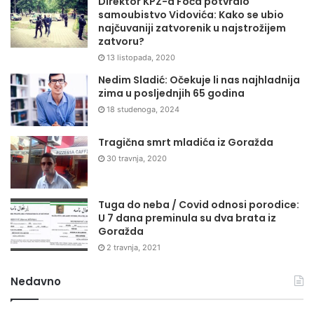
Direktor KPZ-a Foča potvrdio
samoubistvo Vidovića: Kako se ubio
najčuvaniji zatvorenik u najstrožijem
zatvoru?
13 listopada, 2020
Nedim Sladić: Očekuje li nas najhladnija
zima u posljednjih 65 godina
18 studenoga, 2024
Tragična smrt mladića iz Goražda
30 travnja, 2020
Tuga do neba / Covid odnosi porodice:
U 7 dana preminula su dva brata iz
Goražda
2 travnja, 2021
Nedavno