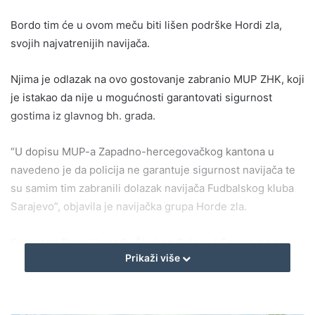
Bordo tim će u ovom meču biti lišen podrške Hordi zla,
svojih najvatrenijih navijača.
Njima je odlazak na ovo gostovanje zabranio MUP ZHK, koji
je istakao da nije u mogućnosti garantovati sigurnost
gostima iz glavnog bh. grada.
“U dopisu MUP-a Zapadno-hercegovačkog kantona u
navedeno je da policija ne garantuje sigurnost navijača te
su samim tim zabranili dolazak navijača Fudbalskog kluba
Sarajevo”, objavila je navijačka grupa Horde zla.
Susret na Pecari između Širokog Brijega i Sarajeva na
Prikaži više
rasporedu je u ponedeljak 30. septembra od 18 sati.
(Vijesti.ba)