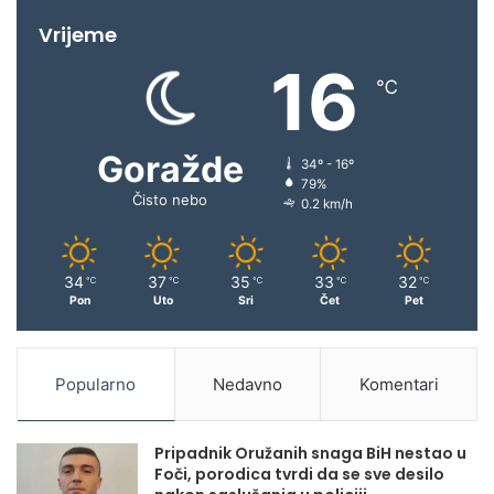
Vrijeme
16
℃
Goražde
34º - 16º
79%
Čisto nebo
0.2 km/h
34
37
35
33
32
℃
℃
℃
℃
℃
Pon
Uto
Sri
Čet
Pet
Popularno
Nedavno
Komentari
Pripadnik Oružanih snaga BiH nestao u
Foči, porodica tvrdi da se sve desilo