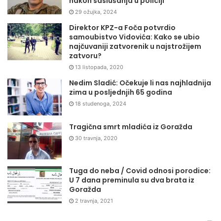
nakon saslušanja u policiji
29 ožujka, 2024
Direktor KPZ-a Foča potvrdio
samoubistvo Vidovića: Kako se ubio
najčuvaniji zatvorenik u najstrožijem
zatvoru?
13 listopada, 2020
Nedim Sladić: Očekuje li nas najhladnija
zima u posljednjih 65 godina
18 studenoga, 2024
Tragična smrt mladića iz Goražda
30 travnja, 2020
Tuga do neba / Covid odnosi porodice:
U 7 dana preminula su dva brata iz
Goražda
2 travnja, 2021