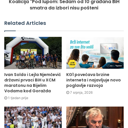
Koalicija "Pod lupom: Sedam od 10 građana BiH
smatra da izbori nisu pošteni
Related Articles
Ivan Soldo i Lejla Njemčević
KG1 povećava brzine
državni prvaci BiH u XCM
interneta i najavljuje novo
maratonu na Bijelim
poglavlje razvoja
Vodama kod Goražda
7 srpnja, 2026
1 tjedan prije