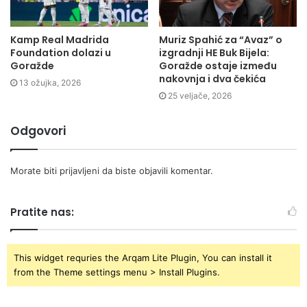
Kamp Real Madrida
Muriz Spahić za “Avaz” o
Foundation dolazi u
izgradnji HE Buk Bijela:
Goražde
Goražde ostaje između
nakovnja i dva čekića
13 ožujka, 2026
25 veljače, 2026
Odgovori
Morate biti
prijavljeni
da biste objavili komentar.
Pratite nas:
This widget requries the Arqam Lite Plugin, You can install it
from the Theme settings menu > Install Plugins.