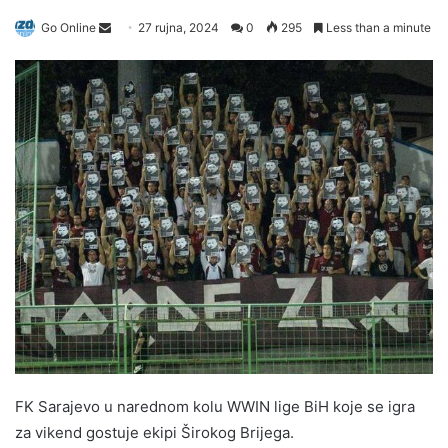
Send
Go Online
27 rujna, 2024
0
295
Less than a minute
an
email
FK Sarajevo u narednom kolu WWIN lige BiH koje se igra
za vikend gostuje ekipi Širokog Brijega.