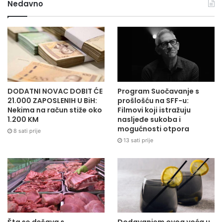
Nedavno
DODATNI NOVAC DOBIT ĆE
Program Suočavanje s
21.000 ZAPOSLENIH U BiH:
prošlošću na SFF-u:
Nekima na račun stiže oko
Filmovi koji istražuju
1.200 KM
nasljeđe sukoba i
mogućnosti otpora
8 sati prije
13 sati prije