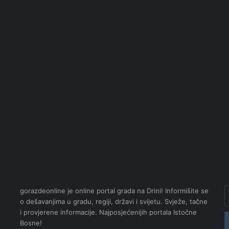
U
gorazdeonline je online portal grada na Drini! Informišite se
s
o dešavanjima u gradu, regiji, državi i svijetu. Svježe, tačne
e
i provjerene informacije. Najposjećenijih portala Istočne
m
Bosne!