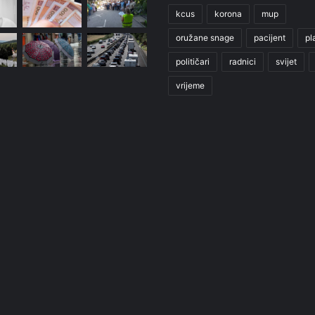
kcus
korona
mup
oružane snage
pacijent
pl
političari
radnici
svijet
vrijeme