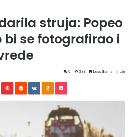
darila struja: Popeo
bi se fotografirao i
vrede
0
388
Less than a minute
In
Tumblr
Pinterest
Reddit
VKontakte
Odnoklassniki
Pocket