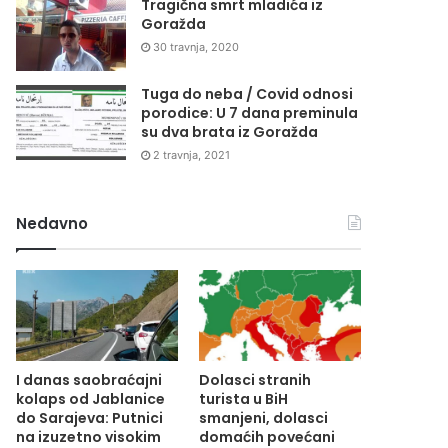
Tragična smrt mladića iz
Goražda
30 travnja, 2020
Tuga do neba / Covid odnosi
porodice: U 7 dana preminula
su dva brata iz Goražda
2 travnja, 2021
Nedavno
I danas saobraćajni
Dolasci stranih
kolaps od Jablanice
turista u BiH
do Sarajeva: Putnici
smanjeni, dolasci
na izuzetno visokim
domaćih povećani