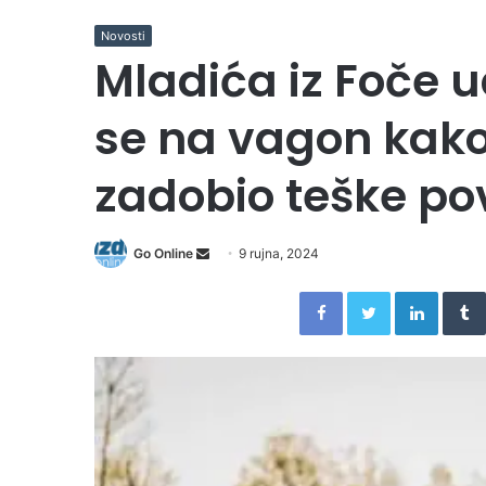
Novosti
Mladića iz Foče u
se na vagon kako 
zadobio teške po
Send
Go Online
9 rujna, 2024
an
Facebook
Twitter
Linked
email