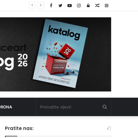
Facebook
Twitter
YouTube
Instagram
Log
Random
Sidebar
I danas saobraćajni kolaps od Jablanice do Sarajeva: Putnici na izuzetno visokim temperaturama čekaju u kolonama
In
Article
Pretražite
ORONA
vijesti
Pratite nas: