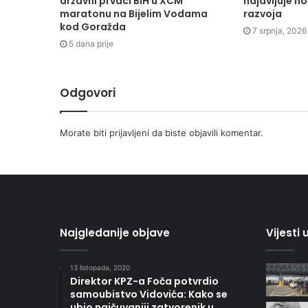
državni prvaci BiH u XCM
najavljuje n
maratonu na Bijelim Vodama
razvoja
kod Goražda
7 srpnja, 2026
5 dana prije
Odgovori
Morate biti
prijavljeni
da biste objavili komentar.
Najgledanije objave
Vijesti
13 listopada, 2020
Direktor KPZ-a Foča potvrdio
samoubistvo Vidovića: Kako se
ubio najčuvaniji zatvorenik u