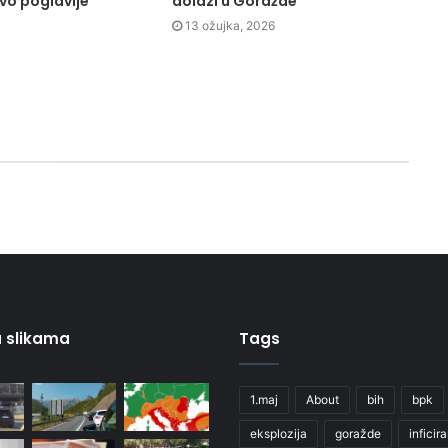
ovo poglavlje
dolazi u Goražde
13 ožujka, 2026
 u slikama
Tags
1.maj
About
bih
bpk
eksplozija
goražde
inficir