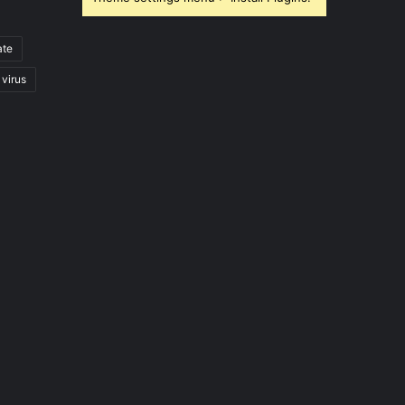
ate
virus