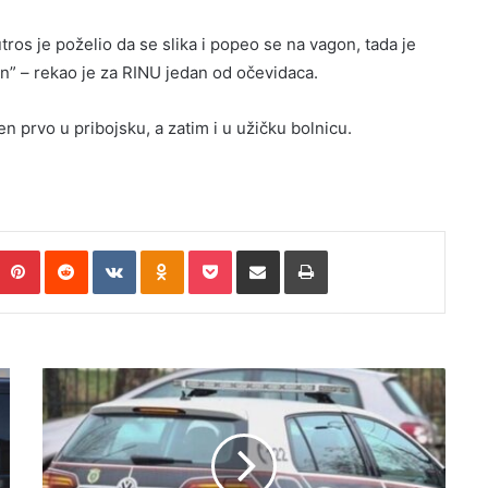
utros je poželio da se slika i popeo se na vagon, tada je
n” – rekao je za RINU jedan od očevidaca.
 prvo u pribojsku, a zatim i u užičku bolnicu.
umblr
Pinterest
Reddit
VKontakte
Odnoklassniki
Pocket
Pošalji putem e.maila
Printaj