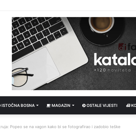
ISTOČNA BOSNA
MAGAZIN
OSTALE VIJESTI
K
struja: Popeo se na vagon kako bi se fotografirao i zadobio teške