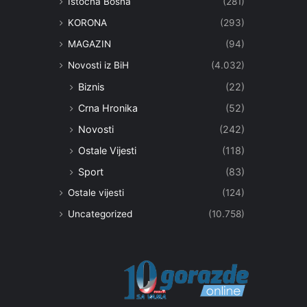
Istočna Bosna
(281)
KORONA
(293)
MAGAZIN
(94)
Novosti iz BiH
(4.032)
Biznis
(22)
Crna Hronika
(52)
Novosti
(242)
Ostale Vijesti
(118)
Sport
(83)
Ostale vijesti
(124)
Uncategorized
(10.758)