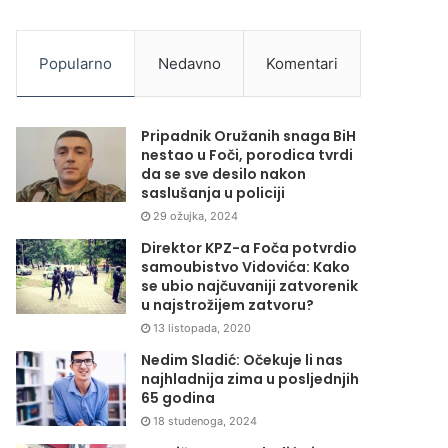
Popularno
Nedavno
Komentari
Pripadnik Oružanih snaga BiH
nestao u Foči, porodica tvrdi
da se sve desilo nakon
saslušanja u policiji
29 ožujka, 2024
Direktor KPZ-a Foča potvrdio
samoubistvo Vidovića: Kako
se ubio najčuvaniji zatvorenik
u najstrožijem zatvoru?
13 listopada, 2020
Nedim Sladić: Očekuje li nas
najhladnija zima u posljednjih
65 godina
18 studenoga, 2024