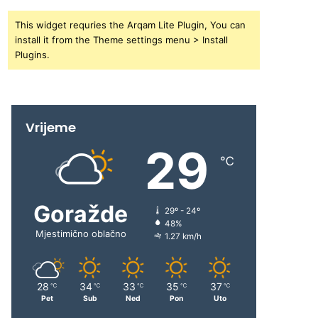
This widget requries the Arqam Lite Plugin, You can
install it from the Theme settings menu > Install
Plugins.
Vrijeme
29
℃
Goražde
29º - 24º
48%
Mjestimično oblačno
1.27 km/h
28
34
33
35
37
℃
℃
℃
℃
℃
Pet
Sub
Ned
Pon
Uto