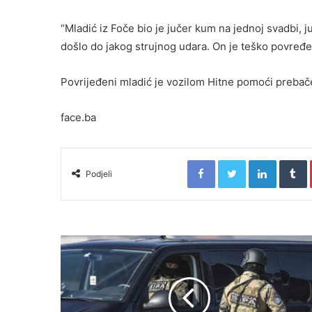
“Mladić iz Foče bio je jučer kum na jednoj svadbi, j
došlo do jakog strujnog udara. On je teško povređe
Povrijeđeni mladić je vozilom Hitne pomoći prebačen
face.ba
Facebook
Twitter
LinkedIn
T
Podjeli