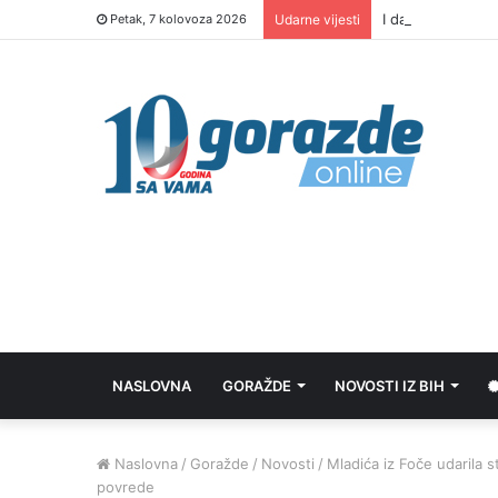
Petak, 7 kolovoza 2026
Udarne vijesti
NASLOVNA
GORAŽDE
NOVOSTI IZ BIH
Naslovna
/
Goražde
/
Novosti
/
Mladića iz Foče udarila 
povrede