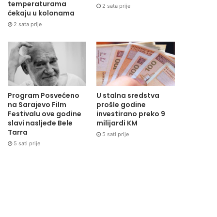
temperaturama
2 sata prije
čekaju u kolonama
2 sata prije
Program Posvećeno
U stalna sredstva
na Sarajevo Film
prošle godine
Festivalu ove godine
investirano preko 9
slavi nasljeđe Bele
milijardi KM
Tarra
5 sati prije
5 sati prije