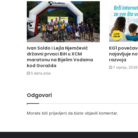
Ivan Soldo i Lejla Njemčević
KG1 povećava
državni prvaci BiH u XCM
najavljuje n
maratonu na Bijelim Vodama
razvoja
kod Goražda
7 srpnja, 2026
5 dana prije
Odgovori
Morate biti
prijavljeni
da biste objavili komentar.