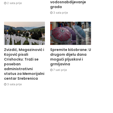
vodosnabdijevanje
2 sata prije
grada
3 sata prije
Zvizdić, Magazinović i
Spremite kišobrane: U
Kojović pisali
drugom dijelu dana
Crishocku: Traži se
mogući pljuskovi i
poseban
grmljavina
administrativni
7 sati prije
status za Memorijalni
centar Srebrenica
3 sata prije