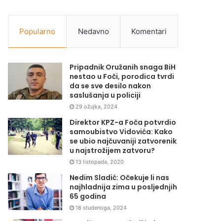
Popularno
Nedavno
Komentari
Pripadnik Oružanih snaga BiH
nestao u Foči, porodica tvrdi
da se sve desilo nakon
saslušanja u policiji
29 ožujka, 2024
Direktor KPZ-a Foča potvrdio
samoubistvo Vidovića: Kako
se ubio najčuvaniji zatvorenik
u najstrožijem zatvoru?
13 listopada, 2020
Nedim Sladić: Očekuje li nas
najhladnija zima u posljednjih
65 godina
18 studenoga, 2024