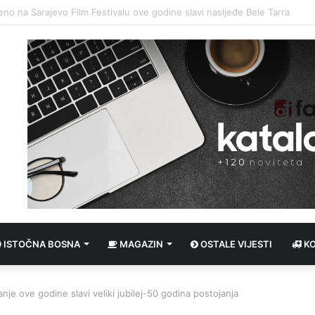
a prošle godine investirano preko 9 milijardi KM
ISTOČNA BOSNA
MAGAZIN
OSTALE VIJESTI
K
nje ove godine slavi veliki jubilej-50 godina postojanja