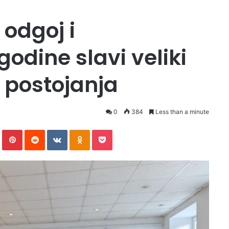
 odgoj i
odine slavi veliki
 postojanja
0
384
Less than a minute
In
Tumblr
Pinterest
Reddit
VKontakte
Odnoklassniki
Pocket