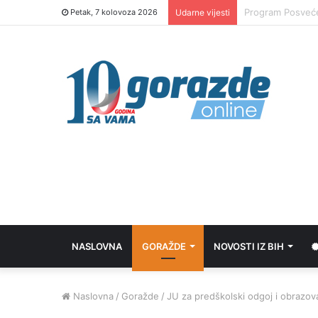
U stalna sredstv
Petak, 7 kolovoza 2026
Udarne vijesti
NASLOVNA
GORAŽDE
NOVOSTI IZ BIH
Naslovna
/
Goražde
/
JU za predškolski odgoj i obrazova