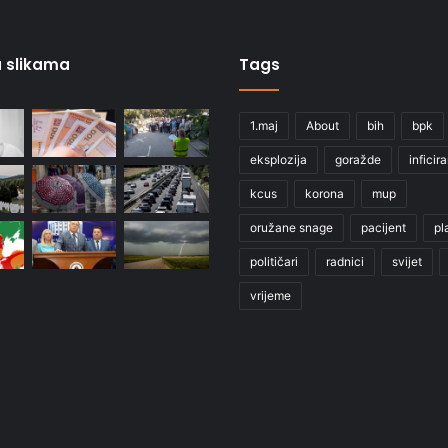
 u slikama
Tags
1.maj
About
bih
bpk
eksplozija
goražde
inficir
kcus
korona
mup
oružane snage
pacijent
pl
političari
radnici
svijet
vrijeme