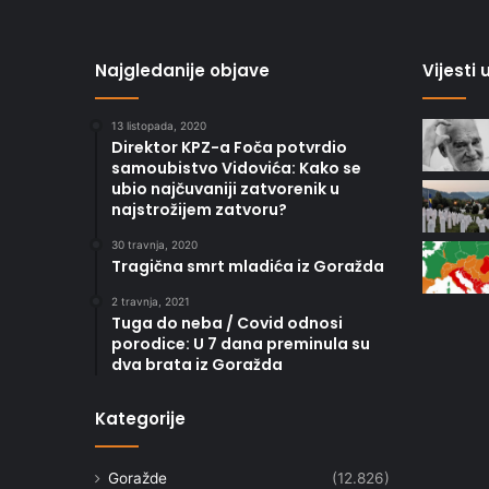
Najgledanije objave
Vijesti
13 listopada, 2020
Direktor KPZ-a Foča potvrdio
samoubistvo Vidovića: Kako se
ubio najčuvaniji zatvorenik u
najstrožijem zatvoru?
30 travnja, 2020
Tragična smrt mladića iz Goražda
2 travnja, 2021
Tuga do neba / Covid odnosi
porodice: U 7 dana preminula su
dva brata iz Goražda
Kategorije
Goražde
(12.826)