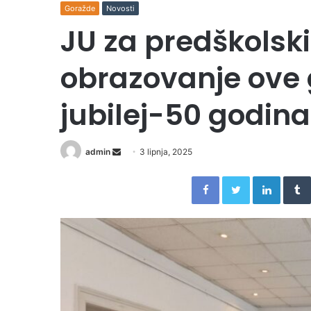
Goražde
Novosti
JU za predškolski
obrazovanje ove g
jubilej-50 godina
Send
admin
3 lipnja, 2025
an
Facebook
Twitter
Linked
email