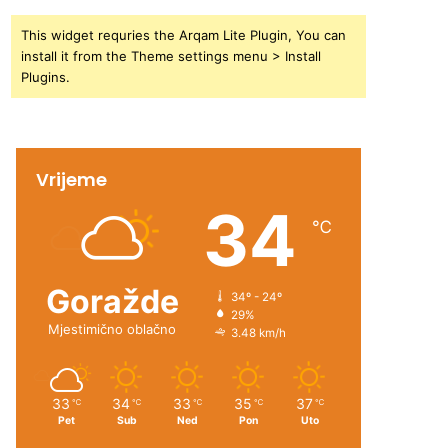
This widget requries the Arqam Lite Plugin, You can
install it from the Theme settings menu > Install
Plugins.
Vrijeme
34
℃
Goražde
34º - 24º
29%
Mjestimično oblačno
3.48 km/h
33
34
33
35
37
℃
℃
℃
℃
℃
Pet
Sub
Ned
Pon
Uto