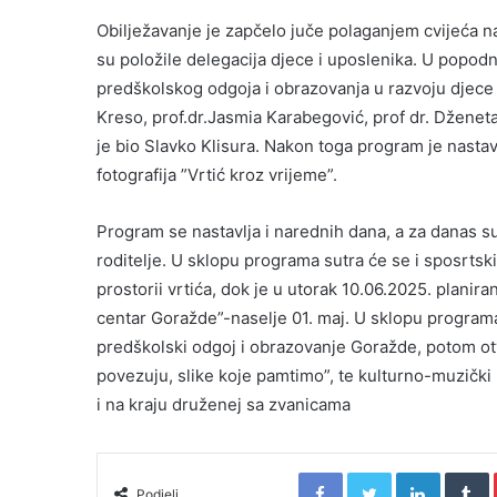
Obilježavanje je zapčelo juče polaganjem cvijeća 
su položile delegacija djece i uposlenika. U popodn
predškolskog odgoja i obrazovanja u razvoju djece ” 
Kreso, prof.dr.Jasmia Karabegović, prof dr. Dženet
je bio Slavko Klisura. Nakon toga program je nastav
fotografija ”Vrtić kroz vrijeme”.
Program se nastavlja i narednih dana, a za danas s
roditelje. U sklopu programa sutra će se i sposrts
prostorii vrtića, dok je u utorak 10.06.2025. planir
centar Goražde”-naselje 01. maj. U sklopu program
predškolski odgoj i obrazovanje Goražde, potom otva
povezuju, slike koje pamtimo”, te kulturno-muzičk
i na kraju druženej sa zvanicama
Facebook
Twitter
LinkedIn
T
Podjeli