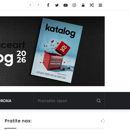
Facebook
Twitter
YouTube
Instagram
Log
Random
Sidebar
In
Article
Pretražite
ORONA
vijesti
Pratite nas: