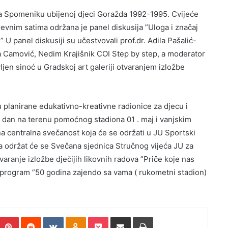
na Spomeniku ubijenoj djeci Goražda 1992-1995. Cvijeće
evnim satima održana je panel diskusija ”Uloga i značaj
U panel diskusiji su učestvovali prof.dr. Adila Pašalić-
a Camović, Nedim Krajišnik COI Step by step, a moderator
ljen sinoć u Gradskoj art galeriji otvaranjem izložbe
u planirane edukativno-kreativne radionice za djecu i
ki dan na terenu pomoćnog stadiona 01 . maj i vanjskim
ana centralna svečanost koja će se održati u JU Sportski
a održat će se Svečana sjednica Stručnog vijeća JU za
ranje izložbe dječijih likovnih radova ”Priče koje nas
i program ”50 godina zajendo sa vama ( rukometni stadion)
umblr
Pinterest
Reddit
VKontakte
Odnoklassniki
Pocket
Pošalji putem e.maila
Printaj