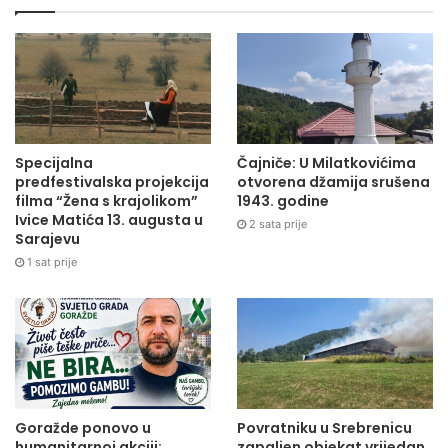
Specijalna
Čajniče: U Milatkovićima
predfestivalska projekcija
otvorena džamija srušena
filma “Žena s krajolikom”
1943. godine
Ivice Matića 13. augusta u
2 sata prije
Sarajevu
1 sat prije
Goražde ponovo u
Povratniku u Srebrenicu
humanitarnoj akciji:
zapaljen objekat vrijedan