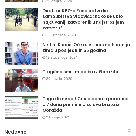
29 ožujka, 2024
Direktor KPZ-a Foča potvrdio
samoubistvo Vidovića: Kako se ubio
najčuvaniji zatvorenik u najstrožijem
zatvoru?
13 listopada, 2020
Nedim Sladić: Očekuje li nas najhladnija
zima u posljednjih 65 godina
18 studenoga, 2024
Tragična smrt mladića iz Goražda
30 travnja, 2020
Tuga do neba / Covid odnosi porodice:
U 7 dana preminula su dva brata iz
Goražda
2 travnja, 2021
Nedavno