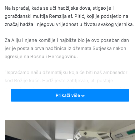
Na ispraćaj, kada se uči hadžijska dova, stigao je i
goraždanski muftija Remzija ef. Pitić, koji je podsjetio na
značaj hadža i njegovu vrijednost u životu svakog vjernika.
Za Aliju i njene komšije i najbliže bio je ovo poseban dan
jer je postala prva hadžinica iz džemata Sutjeska nakon
agresije na Bosnu i Hercegovinu.
“Ispraćamo našu džematlijku koja će biti naš ambasador
kod Božije kuće. Hadž jeste zahtjevan, ali postaje
jednostavan kada čovjek posloži svoje životne prioritete i
Prikaži više
shvati prolaznost dunjaluka”, poručio je muftija Pitić.
A upravo u toj jednostavnosti krije se i priča jedne dobre
žene iz Rakitnice koja je godinama čuvala vjeru, porodicu i
toplinu doma, s velikom željom koju je, kaže, dugo nosila u
srcu, da obavi hadž. Emocije nije mogla sakriti ni tokom