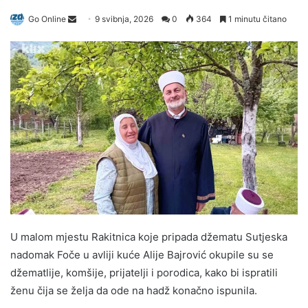
Send
Go Online
9 svibnja, 2026
0
364
1 minutu čitano
an
email
U malom mjestu Rakitnica koje pripada džematu Sutjeska
nadomak Foče u avliji kuće Alije Bajrović okupile su se
džematlije, komšije, prijatelji i porodica, kako bi ispratili
ženu čija se želja da ode na hadž konačno ispunila.