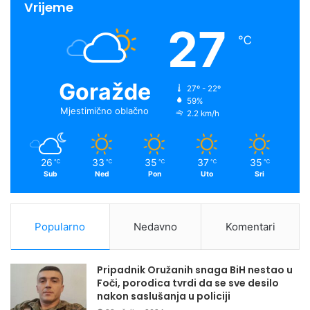
Vrijeme
27
℃
Goražde
27º - 22º
59%
Mjestimično oblačno
2.2 km/h
26
33
35
37
35
℃
℃
℃
℃
℃
Sub
Ned
Pon
Uto
Sri
Popularno
Nedavno
Komentari
Pripadnik Oružanih snaga BiH nestao u
Foči, porodica tvrdi da se sve desilo
nakon saslušanja u policiji