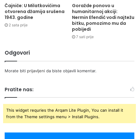
Čajniče: U Milatkovićima
Goražde ponovo u
otvorena džamija srušena
humanitarnoj akciji:
1943. godine
Nermin Efendić vodi najtežu
bitku, pomozimo mu da
2 sata prije
pobijedi
7 sati prije
Odgovori
Morate biti
prijavljeni
da biste objavili komentar.
Pratite nas:
This widget requries the Arqam Lite Plugin, You can install it
from the Theme settings menu > Install Plugins.