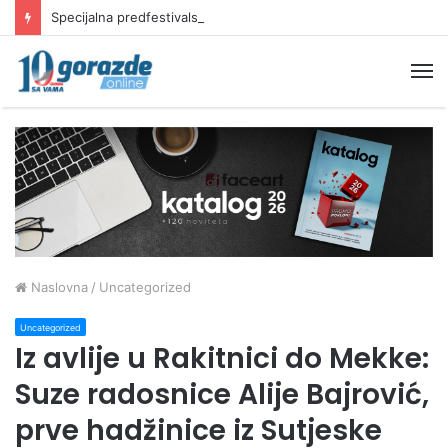
Specijalna predfestivalska projekcija filma “Žena s krajolikom” Ivice Matića 13. augusta u Sarajevu
M
Naslovna
/
Uncategorized
Uncategorized
Iz avlije u Rakitnici do Mekke:
Suze radosnice Alije Bajrović,
prve hadžinice iz Sutjeske