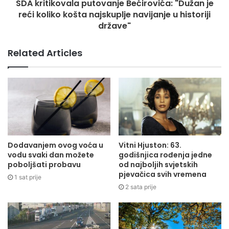
SDA kritikovala putovanje Bećirovića: "Dužan je
angažovani na pripremi neophodne infrastrukture za
reći koliko košta najskuplje navijanje u historiji
uvođenje sistema.
države"
Prema njegovim očekivanjima, instant plaćanja bi do kraja
Related Articles
ove ili najkasnije sredinom naredne godine mogla postati
standard za sve finansijske institucije u Bosni i
Hercegovini.
Uz planirane zakonske izmjene i usklađivanje regulative sa
evropskim standardima, očekuje se dodatno ubrzanje
digitalizacije finansijskog sektora i širenje ponude platnih
Dodavanjem ovog voća u
Vitni Hjuston: 63.
vodu svaki dan možete
godišnjica rođenja jedne
usluga na domaćem tržištu.
poboljšati probavu
od najboljih svjetskih
pjevačica svih vremena
1 sat prije
(Vijesti.ba)
2 sata prije