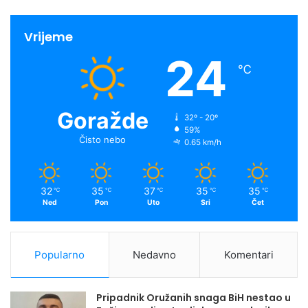
Vrijeme
24
℃
Goražde
32º - 20º
59%
Čisto nebo
0.65 km/h
32
35
37
35
35
℃
℃
℃
℃
℃
Ned
Pon
Uto
Sri
Čet
Popularno
Nedavno
Komentari
Pripadnik Oružanih snaga BiH nestao u