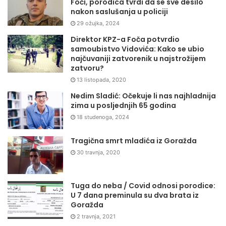
Foči, porodica tvrdi da se sve desilo
nakon saslušanja u policiji
29 ožujka, 2024
Direktor KPZ-a Foča potvrdio
samoubistvo Vidovića: Kako se ubio
najčuvaniji zatvorenik u najstrožijem
zatvoru?
13 listopada, 2020
Nedim Sladić: Očekuje li nas najhladnija
zima u posljednjih 65 godina
18 studenoga, 2024
Tragična smrt mladića iz Goražda
30 travnja, 2020
Tuga do neba / Covid odnosi porodice:
U 7 dana preminula su dva brata iz
Goražda
2 travnja, 2021