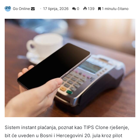
Send
Go Online
17 lipnja, 2026
0
139
1 minutu čitano
an
email
Sistem instant plaćanja, poznat kao TIPS Clone rješenje,
bit će uveden u Bosni i Hercegovini 20. jula kroz pilot