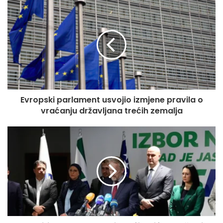
približava domaći finansijski sistem standardima Evropske
unije i Eurosistema.
Direktor Udruženja banaka Bosne i Hercegovine Edis
Ražanica ocijenio je da su pristupanje SEPA području i
uvođenje instant plaćanja među najznačajnijim reformama
platnog sistema u Bosni i Hercegovini od njegovog
uspostavljanja.
Evropski parlament usvojio izmjene pravila o
vraćanju državljana trećih zemalja
Kako je naveo za Nezavisne novine, instant plaćanja već su
standard u državama Evropske unije i regiona, a osim
bržeg prijenosa novca otvaraju prostor za razvoj novih
finansijskih proizvoda i usluga zasnovanih na trenutnim
transakcijama.
Ražanica je dodao da su Centralna banka Bosne i
Hercegovine, Udruženje banaka i komercijalne banke, uz
podršku međunarodnih partnera, već duže vrijeme