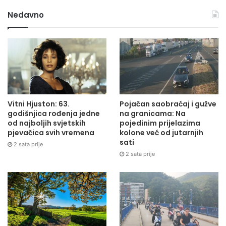
Nedavno
Vitni Hjuston: 63.
Pojačan saobraćaj i gužve
godišnjica rođenja jedne
na granicama: Na
od najboljih svjetskih
pojedinim prijelazima
pjevačica svih vremena
kolone već od jutarnjih
sati
2 sata prije
2 sata prije