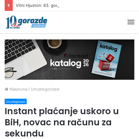
Vitni Hjuston: 63. godišnjica rođenja jedne od najboljih svjetskih pjevačica svih vremena
M
Naslovna
/
Uncategorized
Uncategorized
Instant plaćanje uskoro u
BiH, novac na računu za
sekundu