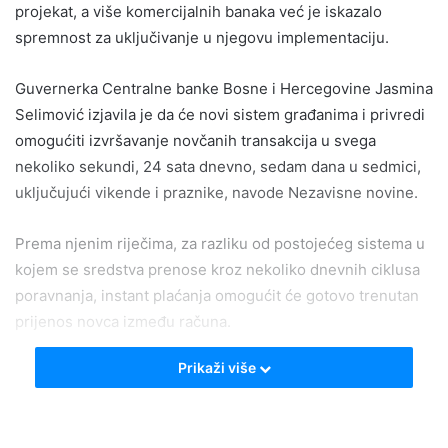
projekat, a više komercijalnih banaka već je iskazalo
spremnost za uključivanje u njegovu implementaciju.
Guvernerka Centralne banke Bosne i Hercegovine Jasmina
Selimović izjavila je da će novi sistem građanima i privredi
omogućiti izvršavanje novčanih transakcija u svega
nekoliko sekundi, 24 sata dnevno, sedam dana u sedmici,
uključujući vikende i praznike, navode Nezavisne novine.
Prema njenim riječima, za razliku od postojećeg sistema u
kojem se sredstva prenose kroz nekoliko dnevnih ciklusa
poravnanja, instant plaćanja omogućit će gotovo trenutan
prijenos novca između računa.
Prikaži više
Selimović je istakla da implementacija TIPS rješenja
predstavlja važan korak ka modernizaciji i unapređenju
platnog prometa u Bosni i Hercegovini, te dodatno