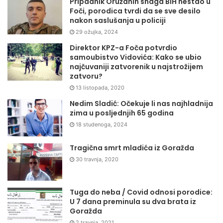
Pripadnik Oružanih snaga BiH nestao u
Foči, porodica tvrdi da se sve desilo
nakon saslušanja u policiji
29 ožujka, 2024
Direktor KPZ-a Foča potvrdio
samoubistvo Vidovića: Kako se ubio
najčuvaniji zatvorenik u najstrožijem
zatvoru?
13 listopada, 2020
Nedim Sladić: Očekuje li nas najhladnija
zima u posljednjih 65 godina
18 studenoga, 2024
Tragična smrt mladića iz Goražda
30 travnja, 2020
Tuga do neba / Covid odnosi porodice:
U 7 dana preminula su dva brata iz
Goražda
2 travnja, 2021