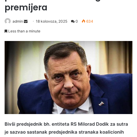
premijera
Send
admin
18 kolovoza, 2025
0
634
an
Less than a minute
email
Bivši predsjednik bh. entiteta RS Milorad Dodik za sutra
je sazvao sastanak predsjednika stranaka koalicionih