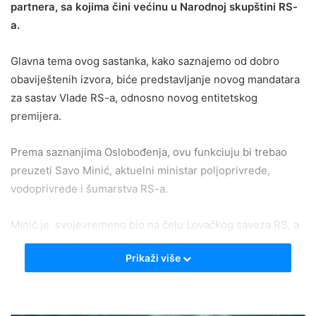
partnera, sa kojima čini većinu u Narodnoj skupštini RS-
a.
Glavna tema ovog sastanka, kako saznajemo od dobro
obaviještenih izvora, biće predstavljanje novog mandatara
za sastav Vlade RS-a, odnosno novog entitetskog
premijera.
Prema saznanjima Oslobođenja, ovu funkciuju bi trebao
preuzeti Savo Minić, aktuelni ministar poljoprivrede,
vodoprivrede i šumarstva RS-a.
Minić je svojevremeno bio na čelu Lovačkog saveza RS, a
interesantno je da su u to vrijeme, od kako je on preuzeo
Prikaži više
tu funkciju, lovci i Savez počeli primati poticaje. Ranije je
obavljao i funkciju načelnika opštine Šamac. Bio je i
direktor Agencije za agrarna plaćanja RS kada se suočio i s