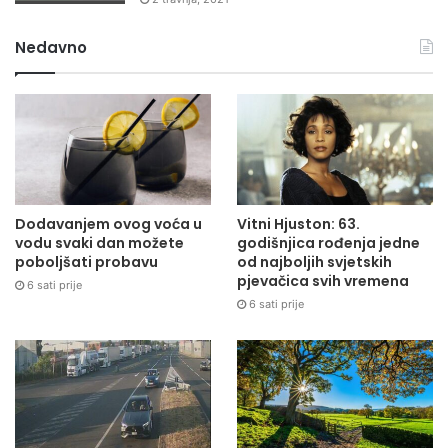
Nedavno
Dodavanjem ovog voća u
Vitni Hjuston: 63.
vodu svaki dan možete
godišnjica rođenja jedne
poboljšati probavu
od najboljih svjetskih
pjevačica svih vremena
6 sati prije
6 sati prije