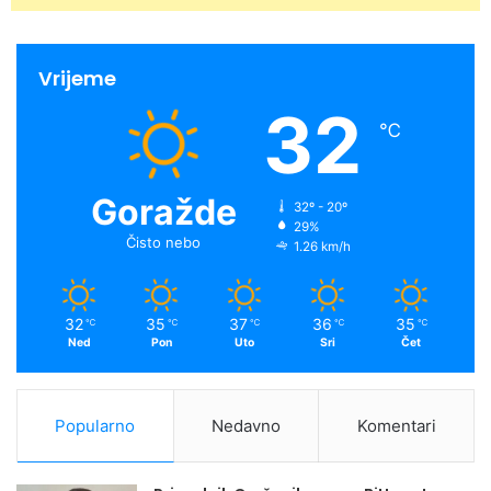
Vrijeme
32
℃
Goražde
32º - 20º
29%
Čisto nebo
1.26 km/h
32
35
37
36
35
℃
℃
℃
℃
℃
Ned
Pon
Uto
Sri
Čet
Popularno
Nedavno
Komentari