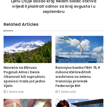
Ljetu (ni)je došao kraj: Nedim Sladić otkriva
vrijedi li planirati odmor za kraj avgusta i u
septembru
Related Articles
Nesreća na Elbrusu:
Razvojna banka FBiH: 15,4
Poginuli Alma i Denis
miliona KM kreditnih
Okanović bili supružnici,
sredstava za zelenu
spasioci traže još jedno
tranziciju privrede
tijelo
Federacije BiH
2 tjedna prije
3 tjedna prije