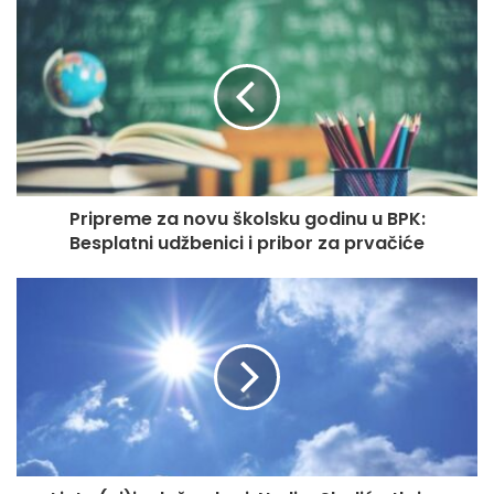
optužbama opozicije kako su podršku za nabavku traktora
dobili samo stranački podanici. S ove funkcije je razriješen
na lični zahtjev kako bi preuzeo rukovodeću ulogu u
preduzeću Kaldera. Po profesiji je diplomirani pravnik, a
ima zvanje doktora pravnih nauka.
On bi u premijerskoj trebao naslijediti Radovana Viškovića,
koji ovu funkciju obavlja još od decembra 2018. godine.
Pripreme za novu školsku godinu u BPK:
Besplatni udžbenici i pribor za prvačiće