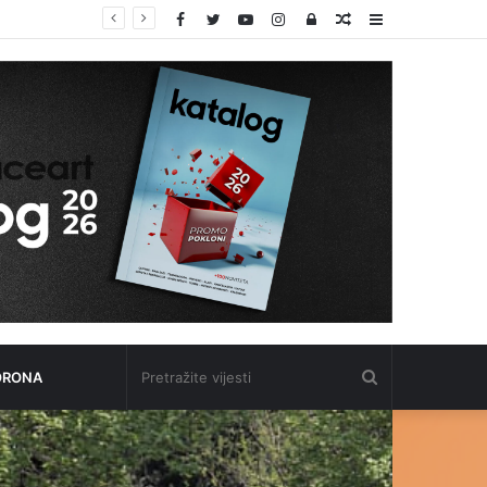
Facebook
Twitter
YouTube
Instagram
Log
Random
Sidebar
In
Article
Pretražite
ORONA
vijesti