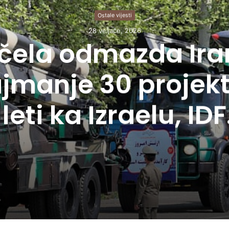
Ostale vijesti
28 veljače, 2026
čela odmazda Ira
jmanje 30 projekt
leti ka Izraelu, IDF
učuje da odbrana 
hermetička