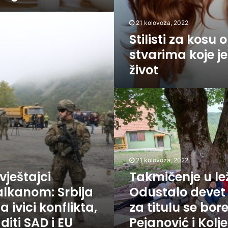
21 kolovoza, 2022
Stilisti za kosu 
stvarima koje je
život
Takmičenje
u
ležanju:
Odustalo
devet
učesnika,
za
21 kolovoza, 2022
titulu
vještajci
Takmičenje u le
se
Balkanom: Srbija
Odustalo devet
bore
Pejanović
a ivici konflikta,
za titulu se bor
i
diti SAD i EU
Pejanović i Kolj
Koljenšić