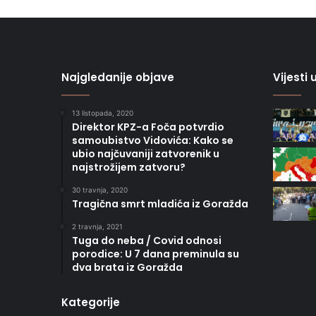
Najgledanije objave
Vijesti
13 listopada, 2020
Direktor KPZ-a Foča potvrdio
samoubistvo Vidovića: Kako se
ubio najčuvaniji zatvorenik u
najstrožijem zatvoru?
30 travnja, 2020
Tragična smrt mladića iz Goražda
2 travnja, 2021
Tuga do neba / Covid odnosi
porodice: U 7 dana preminula su
dva brata iz Goražda
Kategorije