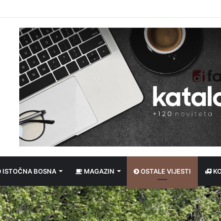
 Zaboravio ženu na bh. granici, nastavio put prema Njemačkoj bez nje
ISTOČNA BOSNA
MAGAZIN
OSTALE VIJESTI
K