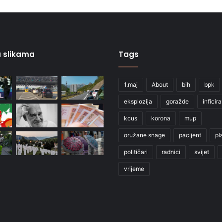
 u slikama
Tags
1.maj
About
bih
bpk
eksplozija
goražde
inficir
kcus
korona
mup
oružane snage
pacijent
pl
političari
radnici
svijet
vrijeme