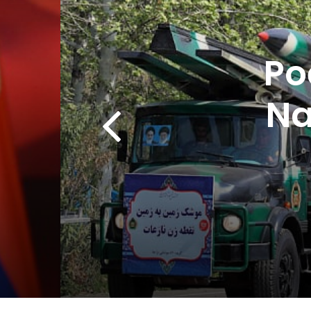
Po
Na
por