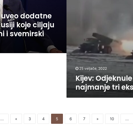
 uveo dodatne
siji koje ciljaju
ni i svemirski
25 veljače, 2022
Kijev: Odjeknule
najmanje tri eks
...
«
3
4
5
6
7
»
10
...