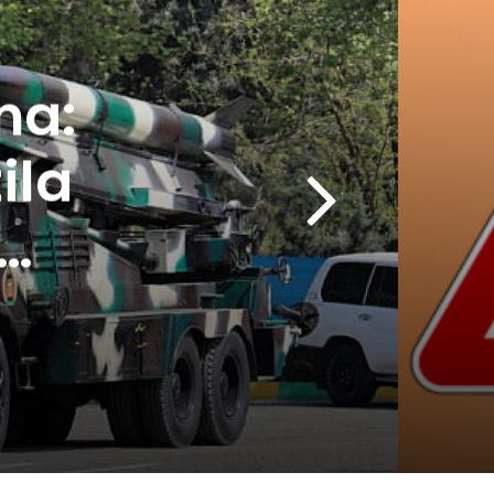
na:
ila
nije