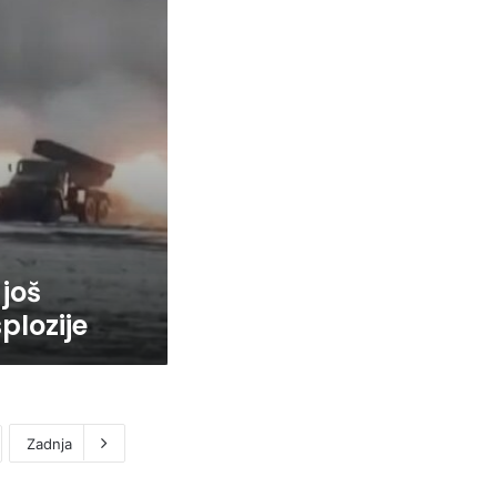
 još
plozije
Zadnja