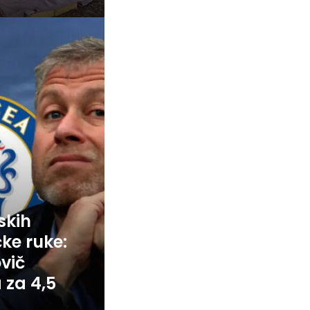
skih
ke ruke:
vič
 za 4,5