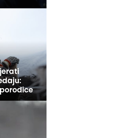
jerati
edaju:
porodice