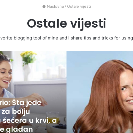
Naslovna
/
Ostale vijesti
Ostale vijesti
vorite blogging tool of mine and I share tips and tricks for usi
Stilisti
za
kosu
o
ključnim
stvarima
koje
je
rio: Šta jede
vraćaju
 za bolju
u
život
šećera u krvi, a
je gladan