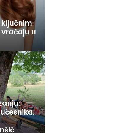
o ključnim
 vraćaju u
žanju:
 učesnika,
e
enšić